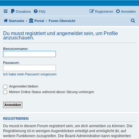
Donations
FAQ
Registrieren
Anmelden
S
Startseite
Portal
Foren-Übersicht
u
Du musst registriert und angemeldet sein, um Profile
c
anzuschauen.
h
Benutzername:
e
Passwort:
Ich habe mein Passwort vergessen
Angemeldet bleiben
Meinen Online-Status während dieser Sitzung verbergen
REGISTRIEREN
Du musst in diesem Forum registriert sein, um dich anmelden zu können. Die
Registrierung ist in wenigen Augenblicken erledigt und ermöglicht dir, auf
weitere Funktionen zuzugreifen. Die Board-Administration kann registrierten