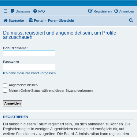
Donations
FAQ
Registrieren
Anmelden
S
Startseite
Portal
Foren-Übersicht
u
Du musst registriert und angemeldet sein, um Profile
c
anzuschauen.
h
Benutzername:
e
Passwort:
Ich habe mein Passwort vergessen
Angemeldet bleiben
Meinen Online-Status während dieser Sitzung verbergen
REGISTRIEREN
Du musst in diesem Forum registriert sein, um dich anmelden zu können. Die
Registrierung ist in wenigen Augenblicken erledigt und ermöglicht dir, auf
weitere Funktionen zuzugreifen. Die Board-Administration kann registrierten