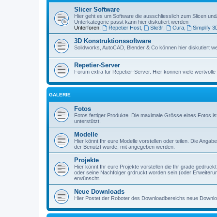
Slicer Software
Hier geht es um Software die ausschliesslich zum Slicen und
Unterkategorie passt kann hier diskutiert werden
Unterforen:
Repetier Host
,
Slic3r
,
Cura
,
Simplify 3
3D Konstruktionssoftware
Solidworks, AutoCAD, Blender & Co können hier diskutiert w
Repetier-Server
Forum extra für Repetier-Server. Hier können viele wertvoll
GALERIE
Fotos
Fotos fertiger Produkte. Die maximale Grösse eines Fotos i
unterstützt.
Modelle
Hier könnt Ihr eure Modelle vorstellen oder teilen. Die A
der Benutzt wurde, mit angegeben werden.
Projekte
Hier könnt Ihr eure Projekte vorstellen die Ihr grade gedruc
oder seine Nachfolger grdruckt worden sein (oder Erweiteru
erwünscht.
Neue Downloads
Hier Postet der Roboter des Downloadbereichs neue Down