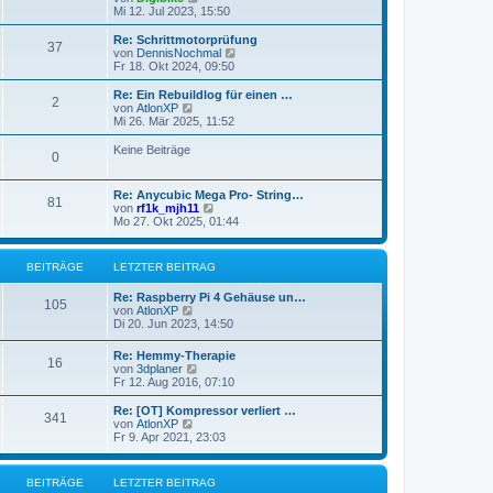
e
Mi 12. Jul 2023, 15:50
r
u
a
e
g
Re: Schrittmotorprüfung
37
s
N
von
DennisNochmal
t
e
Fr 18. Okt 2024, 09:50
e
u
r
e
Re: Ein Rebuildlog für einen …
2
B
s
N
von
AtlonXP
e
t
e
Mi 26. Mär 2025, 11:52
i
e
u
t
r
e
Keine Beiträge
r
0
B
s
a
e
t
g
i
e
Re: Anycubic Mega Pro- String…
t
r
81
N
von
rf1k_mjh11
r
B
e
Mo 27. Okt 2025, 01:44
a
e
u
g
i
e
t
s
r
BEITRÄGE
LETZTER BEITRAG
t
a
e
g
Re: Raspberry Pi 4 Gehäuse un…
r
105
N
von
AtlonXP
B
e
Di 20. Jun 2023, 14:50
e
u
i
e
t
Re: Hemmy-Therapie
16
s
r
N
von
3dplaner
t
a
e
Fr 12. Aug 2016, 07:10
e
g
u
r
e
Re: [OT] Kompressor verliert …
B
341
s
N
von
AtlonXP
e
t
e
Fr 9. Apr 2021, 23:03
i
e
u
t
r
e
r
B
s
a
BEITRÄGE
LETZTER BEITRAG
e
t