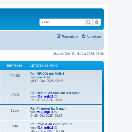
Suche
Erweiterte Suche
Registrieren
Anmelden
Aktuelle Zeit: Do 6. Aug 2026, 23:36
BEITRÄGE
LETZTER BEITRAG
Re: RF1000 mit MMU3
12463
N
von
zero K
e
Mi 17. Dez 2025, 02:35
u
e
s
Re: Dem Z-Wobble auf der Spur
4048
t
N
von
rf1k_mjh11
e
e
Do 23. Jul 2026, 20:34
r
u
B
e
Re: Filament läuft nach
e
1855
s
N
von
rf1k_mjh11
i
t
e
Di 28. Okt 2025, 09:39
t
e
u
r
r
e
a
Re: Projekt an einer Schule
B
504
s
g
N
von
rf1k_mjh11
e
t
e
Mo 27. Okt 2025, 08:14
i