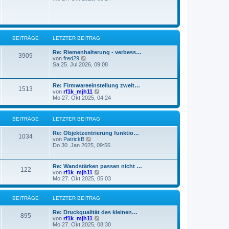
e
u
t
r
e
r
B
s
a
e
t
g
i
e
t
r
BEITRÄGE
LETZTER BEITRAG
r
B
a
e
g
Re: Riemenhalterung - verbess…
i
3909
N
von
fred29
t
e
Sa 25. Jul 2026, 09:08
r
u
a
e
g
s
Re: Firmwareeinstellung zweit…
1513
t
N
von
rf1k_mjh11
e
e
Mo 27. Okt 2025, 04:24
r
u
B
e
e
s
BEITRÄGE
LETZTER BEITRAG
i
t
t
e
r
Re: Objektzentrierung funktio…
r
1034
a
N
von
PatrickB
B
g
e
Do 30. Jan 2025, 09:56
e
u
i
e
t
s
r
Re: Wandstärken passen nicht …
122
t
a
N
von
rf1k_mjh11
e
g
e
Mo 27. Okt 2025, 05:03
r
u
B
e
e
s
BEITRÄGE
LETZTER BEITRAG
i
t
t
e
Re: Druckqualität des kleinen…
r
r
895
N
von
rf1k_mjh11
a
B
e
Mo 27. Okt 2025, 08:30
g
e