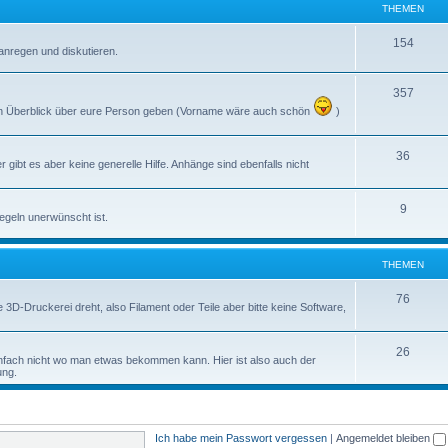
THEMEN
154
anregen und diskutieren.
357
inen Überblick über eure Person geben (Vorname wäre auch schön
)
36
gibt es aber keine generelle Hilfe. Anhänge sind ebenfalls nicht
9
regeln unerwünscht ist.
THEMEN
76
3D-Druckerei dreht, also Filament oder Teile aber bitte keine Software,
26
fach nicht wo man etwas bekommen kann. Hier ist also auch der
ung.
Ich habe mein Passwort vergessen
|
Angemeldet bleiben