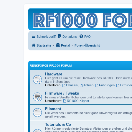
Schnellzugriff
Donations
FAQ
Startseite
Portal
Foren-Übersicht
RENKFORCE RF1000 FORUM
Hardware
Hier geht es um die reine Hardware des RF1000. Bitte nutzt 
dann in Sonstiges.
Unterforen:
Chassis
,
Antrieb
,
Führungen
,
Extrude
Firmware / Tweaks
Firmware Veröffentlichungen und Einstellungen können hier a
Unterforum:
RF1000-Klipper
Filament
Die Wahl des Filaments ist nicht ganz unwichtig für ein erfol
geteilt werden.
Tutorials & Co
Hier können registrierte Benutzer Aleitungen erstellen und d
oder auch nicht. Das teilt der entsprechende Author mit.