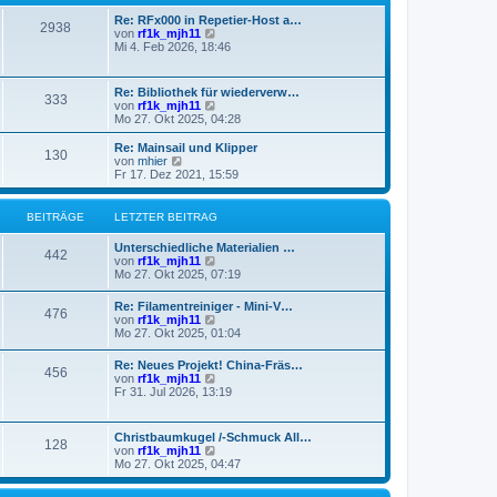
g
i
e
Re: RFx000 in Repetier-Host a…
t
r
2938
N
von
rf1k_mjh11
r
B
e
Mi 4. Feb 2026, 18:46
a
e
u
g
i
e
t
s
r
Re: Bibliothek für wiederverw…
333
t
a
N
von
rf1k_mjh11
e
g
e
Mo 27. Okt 2025, 04:28
r
u
B
e
Re: Mainsail und Klipper
e
130
s
N
von
mhier
i
t
e
Fr 17. Dez 2021, 15:59
t
e
u
r
r
e
a
B
s
BEITRÄGE
LETZTER BEITRAG
g
e
t
i
e
Unterschiedliche Materialien …
t
r
442
N
von
rf1k_mjh11
r
B
e
Mo 27. Okt 2025, 07:19
a
e
u
g
i
e
Re: Filamentreiniger - Mini-V…
t
476
s
N
von
rf1k_mjh11
r
t
e
Mo 27. Okt 2025, 01:04
a
e
u
g
r
e
Re: Neues Projekt! China-Fräs…
B
456
s
N
von
rf1k_mjh11
e
t
e
Fr 31. Jul 2026, 13:19
i
e
u
t
r
e
r
B
s
a
Christbaumkugel /-Schmuck All…
e
128
t
g
N
von
rf1k_mjh11
i
e
e
Mo 27. Okt 2025, 04:47
t
r
u
r
B
e
a
e