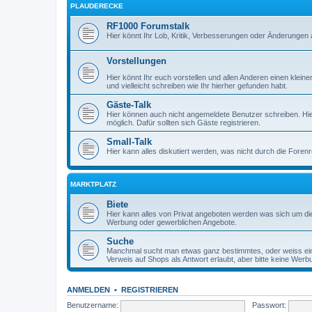
PLAUDERECKE
RF1000 Forumstalk
Hier könnt Ihr Lob, Kritik, Verbesserungen oder Änderungen 
Vorstellungen
Hier könnt Ihr euch vorstellen und allen Anderen einen kle
und vielleicht schreiben wie Ihr hierher gefunden habt.
Gäste-Talk
Hier können auch nicht angemeldete Benutzer schreiben. Hier 
möglich. Dafür sollten sich Gäste registrieren.
Small-Talk
Hier kann alles diskutiert werden, was nicht durch die Foren
MARKTPLATZ
Biete
Hier kann alles von Privat angeboten werden was sich um die 
Werbung oder gewerblichen Angebote.
Suche
Manchmal sucht man etwas ganz bestimmtes, oder weiss ein
Verweis auf Shops als Antwort erlaubt, aber bitte keine Werb
ANMELDEN
•
REGISTRIEREN
Benutzername:
Passwort: