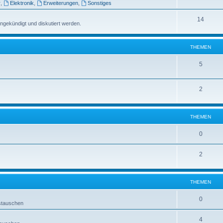
r
,
Elektronik
,
Erweiterungen
,
Sonstiges
14
ngekündigt und diskutiert werden.
THEMEN
5
2
THEMEN
0
2
THEMEN
0
ustauschen
4