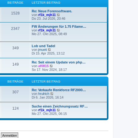
s
g
BEITRÄGE
LETZTER BEITRAG
i
t
t
e
Re: Neue Forensoftware.
r
r
1528
N
von
rf1k_mjh11
a
B
e
Do 23. Jul 2026, 20:46
g
e
u
i
e
FW Änderungen für 1.75 Filame…
t
2347
s
N
von
rf1k_mjh11
r
t
e
Mo 27. Okt 2025, 08:49
a
e
u
g
r
e
B
s
Lob und Tadel
349
e
t
N
von
jmueti
i
e
e
Di 15. Apr 2025, 13:12
t
r
u
r
B
e
Re: Seit einem Update von php…
a
e
149
s
N
von
af0815
g
i
t
e
So 17. Nov 2024, 18:17
t
e
u
r
r
e
a
B
s
BEITRÄGE
LETZTER BEITRAG
g
e
t
i
e
Re: Verkaufe Renkforce RF2000…
t
r
307
N
von
hrulrich
r
B
e
Di 6. Jan 2026, 16:14
a
e
u
g
i
e
Suche einen Zeichnungssatz RF…
t
124
s
N
von
rf1k_mjh11
r
t
e
Mo 27. Okt 2025, 06:15
a
e
u
g
r
e
B
s
e
t
i
e
t
r
r