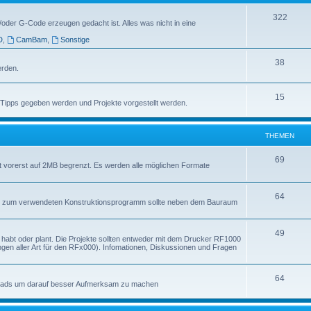
322
/oder G-Code erzeugen gedacht ist. Alles was nicht in eine
D
,
CamBam
,
Sonstige
38
erden.
15
e Tipps gegeben werden und Projekte vorgestellt werden.
THEMEN
69
st vorerst auf 2MB begrenzt. Es werden alle möglichen Formate
64
ngabe zum verwendeten Konstruktionsprogramm sollte neben dem Bauraum
49
kt habt oder plant. Die Projekte sollten entweder mit dem Drucker RF1000
ngen aller Art für den RFx000). Infomationen, Diskussionen und Fragen
64
loads um darauf besser Aufmerksam zu machen