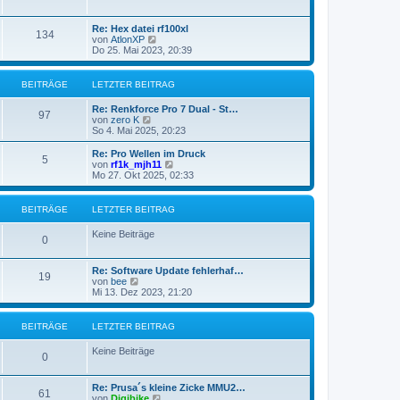
u
i
e
t
s
Re: Hex datei rf100xl
r
134
t
N
von
AtlonXP
a
e
e
Do 25. Mai 2023, 20:39
g
r
u
B
e
e
s
BEITRÄGE
LETZTER BEITRAG
i
t
t
e
Re: Renkforce Pro 7 Dual - St…
r
r
97
N
von
zero K
a
B
e
So 4. Mai 2025, 20:23
g
e
u
i
e
Re: Pro Wellen im Druck
t
5
s
N
von
rf1k_mjh11
r
t
e
Mo 27. Okt 2025, 02:33
a
e
u
g
r
e
B
s
BEITRÄGE
LETZTER BEITRAG
e
t
i
e
Keine Beiträge
t
r
0
r
B
a
e
g
Re: Software Update fehlerhaf…
i
19
N
von
bee
t
e
Mi 13. Dez 2023, 21:20
r
u
a
e
g
s
BEITRÄGE
LETZTER BEITRAG
t
e
Keine Beiträge
r
0
B
e
Re: Prusa´s kleine Zicke MMU2…
i
61
N
von
Digibike
t