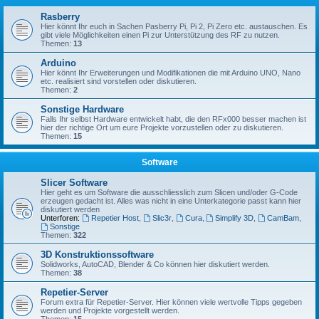
Rasberry
Hier könnt Ihr euch in Sachen Pasberry Pi, Pi 2, Pi Zero etc. austauschen. Es
gibt viele Möglichkeiten einen Pi zur Unterstützung des RF zu nutzen.
Themen:
13
Arduino
Hier könnt Ihr Erweiterungen und Modifikationen die mit Arduino UNO, Nano
etc. realisiert sind vorstellen oder diskutieren.
Themen:
2
Sonstige Hardware
Falls Ihr selbst Hardware entwickelt habt, die den RFx000 besser machen ist
hier der richtige Ort um eure Projekte vorzustellen oder zu diskutieren.
Themen:
15
Software
Slicer Software
Hier geht es um Software die ausschliesslich zum Slicen und/oder G-Code
erzeugen gedacht ist. Alles was nicht in eine Unterkategorie passt kann hier
diskutiert werden
Unterforen:
Repetier Host
,
Slic3r
,
Cura
,
Simplify 3D
,
CamBam
,
Sonstige
Themen:
322
3D Konstruktionssoftware
Solidworks, AutoCAD, Blender & Co können hier diskutiert werden.
Themen:
38
Repetier-Server
Forum extra für Repetier-Server. Hier können viele wertvolle Tipps gegeben
werden und Projekte vorgestellt werden.