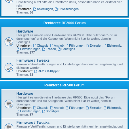
Erweiterung nutzt bitte die Unterforen dafür, ansonsten kann es erstmal hier
rein.
Unterforen:
Anleitungen
,
Erweiterungen
Themen:
66
Renkforce RF2000 Forum
Hardware
Hier geht es um die reine Hardware des RF2000. Bitte nutzt das "Forum
durchsuchen" und die Kategorien. Wenn nicht klar ist wohin, dann in
Sonstiges.
Unterforen:
Chassis
,
Antrieb
,
Führungen
,
Extruder
,
Elektronik
,
Erweiterungen
,
Fräsen
,
Sonstiges
Themen:
277
Firmware / Tweaks
Firmware Veröffentlichungen und Einstellungen können hier angekündigt und
diskutiert werden.
Unterforum:
RF2000-Klipper
Themen:
63
Renkforce RF500 Forum
Hardware
Hier geht es um die reine Hardware des RF500. Bitte nutzt das "Forum
durchsuchen" und die Kategorien. Wenn nicht klar ist wohin, dann in
Sonstiges.
Unterforen:
Chassis
,
Antrieb
,
Führungen
,
Extruder
,
Elektronik
,
Erweiterungen
,
Sonstiges
Themen:
87
Firmware / Tweaks
Firmware Veröffentlichungen und Einstellungen können hier angekündigt und