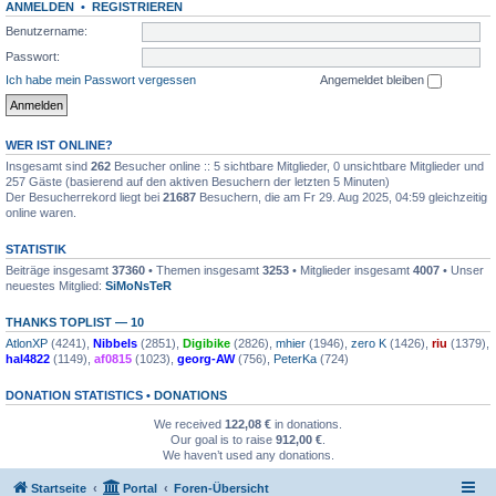
ANMELDEN
•
REGISTRIEREN
Benutzername:
Passwort:
Ich habe mein Passwort vergessen
Angemeldet bleiben
WER IST ONLINE?
Insgesamt sind
262
Besucher online :: 5 sichtbare Mitglieder, 0 unsichtbare Mitglieder und
257 Gäste (basierend auf den aktiven Besuchern der letzten 5 Minuten)
Der Besucherrekord liegt bei
21687
Besuchern, die am Fr 29. Aug 2025, 04:59 gleichzeitig
online waren.
STATISTIK
Beiträge insgesamt
37360
• Themen insgesamt
3253
• Mitglieder insgesamt
4007
• Unser
neuestes Mitglied:
SiMoNsTeR
THANKS TOPLIST — 10
AtlonXP
(4241),
Nibbels
(2851),
Digibike
(2826),
mhier
(1946),
zero K
(1426),
riu
(1379),
hal4822
(1149),
af0815
(1023),
georg-AW
(756),
PeterKa
(724)
DONATION STATISTICS •
DONATIONS
We received
122,08 €
in donations.
Our goal is to raise
912,00 €
.
We haven’t used any donations.
Startseite
Portal
Foren-Übersicht