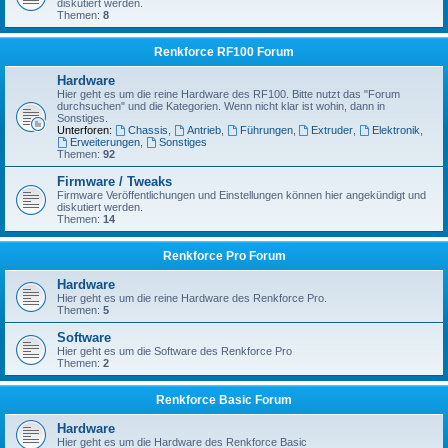
diskutiert werden.
Themen:
8
Renkforce RF100 Forum
Hardware
Hier geht es um die reine Hardware des RF100. Bitte nutzt das "Forum
durchsuchen" und die Kategorien. Wenn nicht klar ist wohin, dann in
Sonstiges.
Unterforen:
Chassis
,
Antrieb
,
Führungen
,
Extruder
,
Elektronik
,
Erweiterungen
,
Sonstiges
Themen:
92
Firmware / Tweaks
Firmware Veröffentlichungen und Einstellungen können hier angekündigt und
diskutiert werden.
Themen:
14
Renkforce Pro Forum
Hardware
Hier geht es um die reine Hardware des Renkforce Pro.
Themen:
5
Software
Hier geht es um die Software des Renkforce Pro
Themen:
2
Renkforce Basic Forum
Hardware
Hier geht es um die Hardware des Renkforce Basic