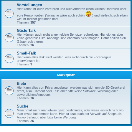
Vorstellungen
Hier könnt Ihr euch vorstellen und allen Anderen einen kleinen Überblick über
eure Person geben (Vorname wäre auch schön
) und vielleicht schreiben
wie Ihr hierher gefunden habt.
Themen:
357
Gäste-Talk
Hier können auch nicht angemeldete Benutzer schreiben. Hier gibt es aber
keine generelle Hilfe. Anhänge sind ebenfalls nicht möglich. Dafür sollten sich
Gäste registrieren.
Themen:
36
Small-Talk
Hier kann alles diskutiert werden, was nicht durch die Forenregeln
unerwünscht ist.
Themen:
9
Marktplatz
Biete
Hier kann alles von Privat angeboten werden was sich um die 3D-Druckerei
dreht, also Filament oder Teile aber bitte keine Software, Werbung oder
gewerblichen Angebote.
Themen:
76
Suche
Manchmal sucht man etwas ganz bestimmtes, oder weiss einfach nicht wo
man etwas bekommen kann. Hier ist also auch der Verweis auf Shops als
Antwort erlaubt, aber bitte keine Werbung.
Themen:
26