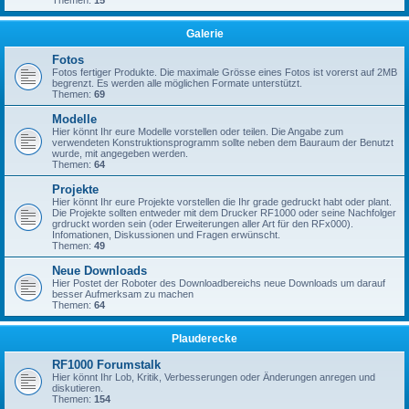
Themen:
15
Galerie
Fotos
Fotos fertiger Produkte. Die maximale Grösse eines Fotos ist vorerst auf 2MB
begrenzt. Es werden alle möglichen Formate unterstützt.
Themen:
69
Modelle
Hier könnt Ihr eure Modelle vorstellen oder teilen. Die Angabe zum
verwendeten Konstruktionsprogramm sollte neben dem Bauraum der Benutzt
wurde, mit angegeben werden.
Themen:
64
Projekte
Hier könnt Ihr eure Projekte vorstellen die Ihr grade gedruckt habt oder plant.
Die Projekte sollten entweder mit dem Drucker RF1000 oder seine Nachfolger
grdruckt worden sein (oder Erweiterungen aller Art für den RFx000).
Infomationen, Diskussionen und Fragen erwünscht.
Themen:
49
Neue Downloads
Hier Postet der Roboter des Downloadbereichs neue Downloads um darauf
besser Aufmerksam zu machen
Themen:
64
Plauderecke
RF1000 Forumstalk
Hier könnt Ihr Lob, Kritik, Verbesserungen oder Änderungen anregen und
diskutieren.
Themen:
154