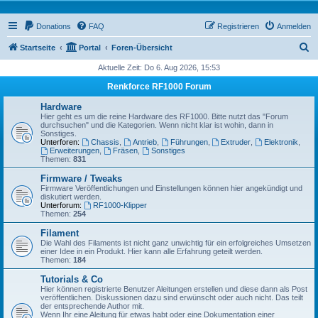
Donations
FAQ
Registrieren
Anmelden
S
Startseite
Portal
Foren-Übersicht
u
Aktuelle Zeit: Do 6. Aug 2026, 15:53
c
Renkforce RF1000 Forum
h
Hardware
e
Hier geht es um die reine Hardware des RF1000. Bitte nutzt das "Forum
durchsuchen" und die Kategorien. Wenn nicht klar ist wohin, dann in
Sonstiges.
Unterforen:
Chassis
,
Antrieb
,
Führungen
,
Extruder
,
Elektronik
,
Erweiterungen
,
Fräsen
,
Sonstiges
Themen:
831
Firmware / Tweaks
Firmware Veröffentlichungen und Einstellungen können hier angekündigt und
diskutiert werden.
Unterforum:
RF1000-Klipper
Themen:
254
Filament
Die Wahl des Filaments ist nicht ganz unwichtig für ein erfolgreiches Umsetzen
einer Idee in ein Produkt. Hier kann alle Erfahrung geteilt werden.
Themen:
184
Tutorials & Co
Hier können registrierte Benutzer Aleitungen erstellen und diese dann als Post
veröffentlichen. Diskussionen dazu sind erwünscht oder auch nicht. Das teilt
der entsprechende Author mit.
Wenn Ihr eine Aleitung für etwas habt oder eine Dokumentation einer