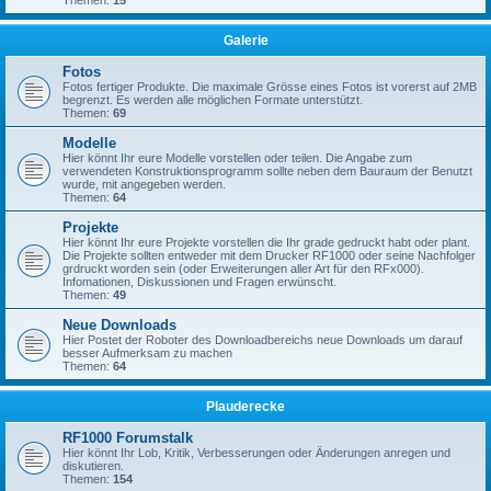
Themen:
15
Galerie
Fotos
Fotos fertiger Produkte. Die maximale Grösse eines Fotos ist vorerst auf 2MB
begrenzt. Es werden alle möglichen Formate unterstützt.
Themen:
69
Modelle
Hier könnt Ihr eure Modelle vorstellen oder teilen. Die Angabe zum
verwendeten Konstruktionsprogramm sollte neben dem Bauraum der Benutzt
wurde, mit angegeben werden.
Themen:
64
Projekte
Hier könnt Ihr eure Projekte vorstellen die Ihr grade gedruckt habt oder plant.
Die Projekte sollten entweder mit dem Drucker RF1000 oder seine Nachfolger
grdruckt worden sein (oder Erweiterungen aller Art für den RFx000).
Infomationen, Diskussionen und Fragen erwünscht.
Themen:
49
Neue Downloads
Hier Postet der Roboter des Downloadbereichs neue Downloads um darauf
besser Aufmerksam zu machen
Themen:
64
Plauderecke
RF1000 Forumstalk
Hier könnt Ihr Lob, Kritik, Verbesserungen oder Änderungen anregen und
diskutieren.
Themen:
154