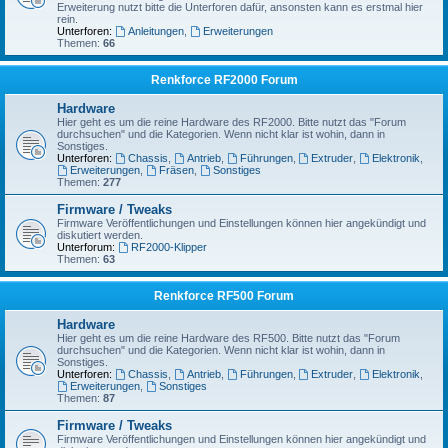
Erweiterung nutzt bitte die Unterforen dafür, ansonsten kann es erstmal hier
rein.
Unterforen:
Anleitungen
,
Erweiterungen
Themen:
66
Renkforce RF2000 Forum
Hardware
Hier geht es um die reine Hardware des RF2000. Bitte nutzt das "Forum
durchsuchen" und die Kategorien. Wenn nicht klar ist wohin, dann in
Sonstiges.
Unterforen:
Chassis
,
Antrieb
,
Führungen
,
Extruder
,
Elektronik
,
Erweiterungen
,
Fräsen
,
Sonstiges
Themen:
277
Firmware / Tweaks
Firmware Veröffentlichungen und Einstellungen können hier angekündigt und
diskutiert werden.
Unterforum:
RF2000-Klipper
Themen:
63
Renkforce RF500 Forum
Hardware
Hier geht es um die reine Hardware des RF500. Bitte nutzt das "Forum
durchsuchen" und die Kategorien. Wenn nicht klar ist wohin, dann in
Sonstiges.
Unterforen:
Chassis
,
Antrieb
,
Führungen
,
Extruder
,
Elektronik
,
Erweiterungen
,
Sonstiges
Themen:
87
Firmware / Tweaks
Firmware Veröffentlichungen und Einstellungen können hier angekündigt und