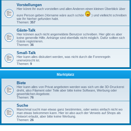
Vorstellungen
Hier könnt Ihr euch vorstellen und allen Anderen einen kleinen Überblick über
eure Person geben (Vorname wäre auch schön
) und vielleicht schreiben
wie Ihr hierher gefunden habt.
Themen:
357
Gäste-Talk
Hier können auch nicht angemeldete Benutzer schreiben. Hier gibt es aber
keine generelle Hilfe. Anhänge sind ebenfalls nicht möglich. Dafür sollten sich
Gäste registrieren.
Themen:
36
Small-Talk
Hier kann alles diskutiert werden, was nicht durch die Forenregeln
unerwünscht ist.
Themen:
9
Marktplatz
Biete
Hier kann alles von Privat angeboten werden was sich um die 3D-Druckerei
dreht, also Filament oder Teile aber bitte keine Software, Werbung oder
gewerblichen Angebote.
Themen:
76
Suche
Manchmal sucht man etwas ganz bestimmtes, oder weiss einfach nicht wo
man etwas bekommen kann. Hier ist also auch der Verweis auf Shops als
Antwort erlaubt, aber bitte keine Werbung.
Themen:
26