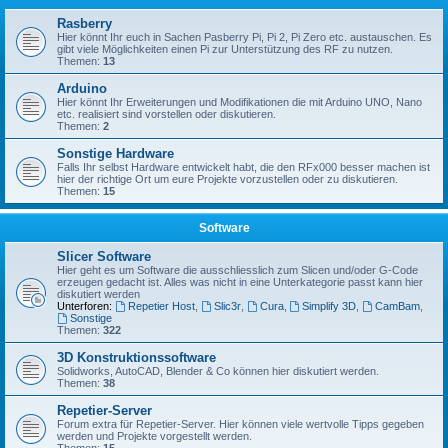
Rasberry
Hier könnt Ihr euch in Sachen Pasberry Pi, Pi 2, Pi Zero etc. austauschen. Es
gibt viele Möglichkeiten einen Pi zur Unterstützung des RF zu nutzen.
Themen:
13
Arduino
Hier könnt Ihr Erweiterungen und Modifikationen die mit Arduino UNO, Nano
etc. realisiert sind vorstellen oder diskutieren.
Themen:
2
Sonstige Hardware
Falls Ihr selbst Hardware entwickelt habt, die den RFx000 besser machen ist
hier der richtige Ort um eure Projekte vorzustellen oder zu diskutieren.
Themen:
15
Software
Slicer Software
Hier geht es um Software die ausschliesslich zum Slicen und/oder G-Code
erzeugen gedacht ist. Alles was nicht in eine Unterkategorie passt kann hier
diskutiert werden
Unterforen:
Repetier Host
,
Slic3r
,
Cura
,
Simplify 3D
,
CamBam
,
Sonstige
Themen:
322
3D Konstruktionssoftware
Solidworks, AutoCAD, Blender & Co können hier diskutiert werden.
Themen:
38
Repetier-Server
Forum extra für Repetier-Server. Hier können viele wertvolle Tipps gegeben
werden und Projekte vorgestellt werden.