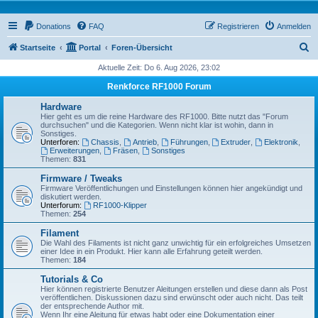
Donations
FAQ
Registrieren
Anmelden
S
Startseite
Portal
Foren-Übersicht
u
Aktuelle Zeit: Do 6. Aug 2026, 23:02
c
Renkforce RF1000 Forum
h
Hardware
e
Hier geht es um die reine Hardware des RF1000. Bitte nutzt das "Forum
durchsuchen" und die Kategorien. Wenn nicht klar ist wohin, dann in
Sonstiges.
Unterforen:
Chassis
,
Antrieb
,
Führungen
,
Extruder
,
Elektronik
,
Erweiterungen
,
Fräsen
,
Sonstiges
Themen:
831
Firmware / Tweaks
Firmware Veröffentlichungen und Einstellungen können hier angekündigt und
diskutiert werden.
Unterforum:
RF1000-Klipper
Themen:
254
Filament
Die Wahl des Filaments ist nicht ganz unwichtig für ein erfolgreiches Umsetzen
einer Idee in ein Produkt. Hier kann alle Erfahrung geteilt werden.
Themen:
184
Tutorials & Co
Hier können registrierte Benutzer Aleitungen erstellen und diese dann als Post
veröffentlichen. Diskussionen dazu sind erwünscht oder auch nicht. Das teilt
der entsprechende Author mit.
Wenn Ihr eine Aleitung für etwas habt oder eine Dokumentation einer