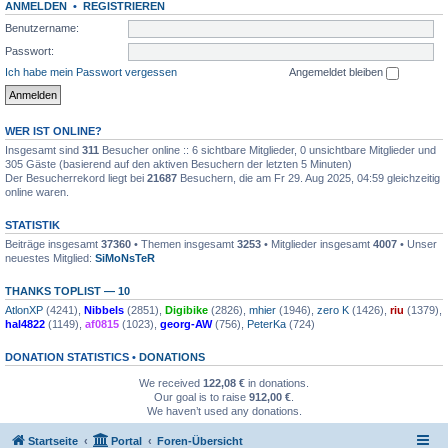
ANMELDEN
•
REGISTRIEREN
Benutzername:
Passwort:
Ich habe mein Passwort vergessen
Angemeldet bleiben
WER IST ONLINE?
Insgesamt sind
311
Besucher online :: 6 sichtbare Mitglieder, 0 unsichtbare Mitglieder und
305 Gäste (basierend auf den aktiven Besuchern der letzten 5 Minuten)
Der Besucherrekord liegt bei
21687
Besuchern, die am Fr 29. Aug 2025, 04:59 gleichzeitig
online waren.
STATISTIK
Beiträge insgesamt
37360
• Themen insgesamt
3253
• Mitglieder insgesamt
4007
• Unser
neuestes Mitglied:
SiMoNsTeR
THANKS TOPLIST — 10
AtlonXP
(4241),
Nibbels
(2851),
Digibike
(2826),
mhier
(1946),
zero K
(1426),
riu
(1379),
hal4822
(1149),
af0815
(1023),
georg-AW
(756),
PeterKa
(724)
DONATION STATISTICS •
DONATIONS
We received
122,08 €
in donations.
Our goal is to raise
912,00 €
.
We haven’t used any donations.
Startseite
Portal
Foren-Übersicht