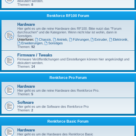
diskutiert werden.
Themen:
8
Renkforce RF100 Forum
Hardware
Hier geht es um die reine Hardware des RF100. Bitte nutzt das "Forum
durchsuchen" und die Kategorien. Wenn nicht klar ist wohin, dann in
Sonstiges.
Unterforen:
Chassis
,
Antrieb
,
Führungen
,
Extruder
,
Elektronik
,
Erweiterungen
,
Sonstiges
Themen:
92
Firmware / Tweaks
Firmware Veröffentlichungen und Einstellungen können hier angekündigt und
diskutiert werden.
Themen:
14
Renkforce Pro Forum
Hardware
Hier geht es um die reine Hardware des Renkforce Pro.
Themen:
5
Software
Hier geht es um die Software des Renkforce Pro
Themen:
2
Renkforce Basic Forum
Hardware
Hier geht es um die Hardware des Renkforce Basic