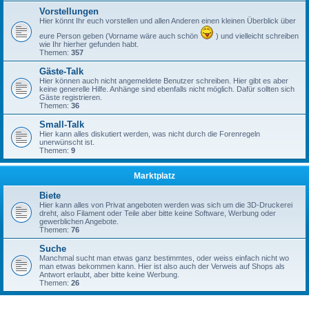
Vorstellungen
Hier könnt Ihr euch vorstellen und allen Anderen einen kleinen Überblick über
eure Person geben (Vorname wäre auch schön
) und vielleicht schreiben
wie Ihr hierher gefunden habt.
Themen:
357
Gäste-Talk
Hier können auch nicht angemeldete Benutzer schreiben. Hier gibt es aber
keine generelle Hilfe. Anhänge sind ebenfalls nicht möglich. Dafür sollten sich
Gäste registrieren.
Themen:
36
Small-Talk
Hier kann alles diskutiert werden, was nicht durch die Forenregeln
unerwünscht ist.
Themen:
9
Marktplatz
Biete
Hier kann alles von Privat angeboten werden was sich um die 3D-Druckerei
dreht, also Filament oder Teile aber bitte keine Software, Werbung oder
gewerblichen Angebote.
Themen:
76
Suche
Manchmal sucht man etwas ganz bestimmtes, oder weiss einfach nicht wo
man etwas bekommen kann. Hier ist also auch der Verweis auf Shops als
Antwort erlaubt, aber bitte keine Werbung.
Themen:
26