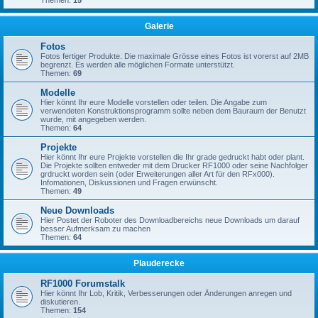
Themen:
15
Galerie
Fotos
Fotos fertiger Produkte. Die maximale Grösse eines Fotos ist vorerst auf 2MB
begrenzt. Es werden alle möglichen Formate unterstützt.
Themen:
69
Modelle
Hier könnt Ihr eure Modelle vorstellen oder teilen. Die Angabe zum
verwendeten Konstruktionsprogramm sollte neben dem Bauraum der Benutzt
wurde, mit angegeben werden.
Themen:
64
Projekte
Hier könnt Ihr eure Projekte vorstellen die Ihr grade gedruckt habt oder plant.
Die Projekte sollten entweder mit dem Drucker RF1000 oder seine Nachfolger
grdruckt worden sein (oder Erweiterungen aller Art für den RFx000).
Infomationen, Diskussionen und Fragen erwünscht.
Themen:
49
Neue Downloads
Hier Postet der Roboter des Downloadbereichs neue Downloads um darauf
besser Aufmerksam zu machen
Themen:
64
Plauderecke
RF1000 Forumstalk
Hier könnt Ihr Lob, Kritik, Verbesserungen oder Änderungen anregen und
diskutieren.
Themen:
154