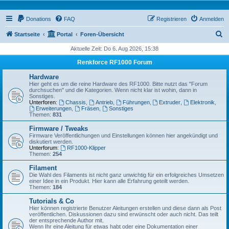
Donations
FAQ
Registrieren
Anmelden
S
Startseite
Portal
Foren-Übersicht
u
Aktuelle Zeit: Do 6. Aug 2026, 15:38
c
Renkforce RF1000 Forum
h
Hardware
e
Hier geht es um die reine Hardware des RF1000. Bitte nutzt das "Forum
durchsuchen" und die Kategorien. Wenn nicht klar ist wohin, dann in
Sonstiges.
Unterforen:
Chassis
,
Antrieb
,
Führungen
,
Extruder
,
Elektronik
,
Erweiterungen
,
Fräsen
,
Sonstiges
Themen:
831
Firmware / Tweaks
Firmware Veröffentlichungen und Einstellungen können hier angekündigt und
diskutiert werden.
Unterforum:
RF1000-Klipper
Themen:
254
Filament
Die Wahl des Filaments ist nicht ganz unwichtig für ein erfolgreiches Umsetzen
einer Idee in ein Produkt. Hier kann alle Erfahrung geteilt werden.
Themen:
184
Tutorials & Co
Hier können registrierte Benutzer Aleitungen erstellen und diese dann als Post
veröffentlichen. Diskussionen dazu sind erwünscht oder auch nicht. Das teilt
der entsprechende Author mit.
Wenn Ihr eine Aleitung für etwas habt oder eine Dokumentation einer