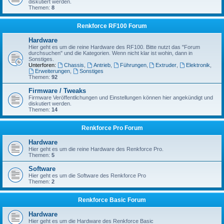
diskutiert werden.
Themen:
8
Renkforce RF100 Forum
Hardware
Hier geht es um die reine Hardware des RF100. Bitte nutzt das "Forum
durchsuchen" und die Kategorien. Wenn nicht klar ist wohin, dann in
Sonstiges.
Unterforen:
Chassis
,
Antrieb
,
Führungen
,
Extruder
,
Elektronik
,
Erweiterungen
,
Sonstiges
Themen:
92
Firmware / Tweaks
Firmware Veröffentlichungen und Einstellungen können hier angekündigt und
diskutiert werden.
Themen:
14
Renkforce Pro Forum
Hardware
Hier geht es um die reine Hardware des Renkforce Pro.
Themen:
5
Software
Hier geht es um die Software des Renkforce Pro
Themen:
2
Renkforce Basic Forum
Hardware
Hier geht es um die Hardware des Renkforce Basic