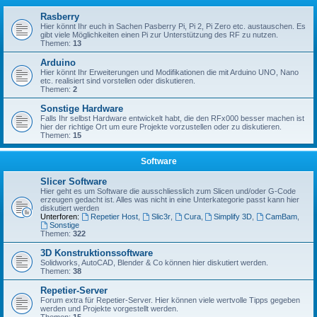
Rasberry
Hier könnt Ihr euch in Sachen Pasberry Pi, Pi 2, Pi Zero etc. austauschen. Es
gibt viele Möglichkeiten einen Pi zur Unterstützung des RF zu nutzen.
Themen:
13
Arduino
Hier könnt Ihr Erweiterungen und Modifikationen die mit Arduino UNO, Nano
etc. realisiert sind vorstellen oder diskutieren.
Themen:
2
Sonstige Hardware
Falls Ihr selbst Hardware entwickelt habt, die den RFx000 besser machen ist
hier der richtige Ort um eure Projekte vorzustellen oder zu diskutieren.
Themen:
15
Software
Slicer Software
Hier geht es um Software die ausschliesslich zum Slicen und/oder G-Code
erzeugen gedacht ist. Alles was nicht in eine Unterkategorie passt kann hier
diskutiert werden
Unterforen:
Repetier Host
,
Slic3r
,
Cura
,
Simplify 3D
,
CamBam
,
Sonstige
Themen:
322
3D Konstruktionssoftware
Solidworks, AutoCAD, Blender & Co können hier diskutiert werden.
Themen:
38
Repetier-Server
Forum extra für Repetier-Server. Hier können viele wertvolle Tipps gegeben
werden und Projekte vorgestellt werden.