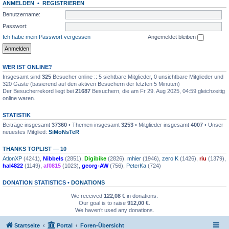
ANMELDEN
•
REGISTRIEREN
Benutzername:
Passwort:
Ich habe mein Passwort vergessen
Angemeldet bleiben
WER IST ONLINE?
Insgesamt sind
325
Besucher online :: 5 sichtbare Mitglieder, 0 unsichtbare Mitglieder und
320 Gäste (basierend auf den aktiven Besuchern der letzten 5 Minuten)
Der Besucherrekord liegt bei
21687
Besuchern, die am Fr 29. Aug 2025, 04:59 gleichzeitig
online waren.
STATISTIK
Beiträge insgesamt
37360
• Themen insgesamt
3253
• Mitglieder insgesamt
4007
• Unser
neuestes Mitglied:
SiMoNsTeR
THANKS TOPLIST — 10
AtlonXP
(4241),
Nibbels
(2851),
Digibike
(2826),
mhier
(1946),
zero K
(1426),
riu
(1379),
hal4822
(1149),
af0815
(1023),
georg-AW
(756),
PeterKa
(724)
DONATION STATISTICS •
DONATIONS
We received
122,08 €
in donations.
Our goal is to raise
912,00 €
.
We haven’t used any donations.
Startseite
Portal
Foren-Übersicht