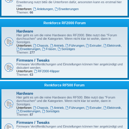
Erweiterung nutzt bitte die Unterforen dafür, ansonsten kann es erstmal hier
rein.
Unterforen:
Anleitungen
,
Erweiterungen
Themen:
66
Renkforce RF2000 Forum
Hardware
Hier geht es um die reine Hardware des RF2000. Bitte nutzt das "Forum
durchsuchen" und die Kategorien. Wenn nicht klar ist wohin, dann in
Sonstiges.
Unterforen:
Chassis
,
Antrieb
,
Führungen
,
Extruder
,
Elektronik
,
Erweiterungen
,
Fräsen
,
Sonstiges
Themen:
277
Firmware / Tweaks
Firmware Veröffentlichungen und Einstellungen können hier angekündigt und
diskutiert werden.
Unterforum:
RF2000-Klipper
Themen:
63
Renkforce RF500 Forum
Hardware
Hier geht es um die reine Hardware des RF500. Bitte nutzt das "Forum
durchsuchen" und die Kategorien. Wenn nicht klar ist wohin, dann in
Sonstiges.
Unterforen:
Chassis
,
Antrieb
,
Führungen
,
Extruder
,
Elektronik
,
Erweiterungen
,
Sonstiges
Themen:
87
Firmware / Tweaks
Firmware Veröffentlichungen und Einstellungen können hier angekündigt und