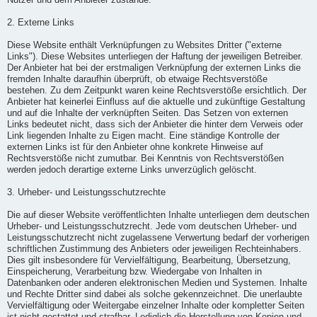
Nutzer und dem Anbieter zustande.
2. Externe Links
Diese Website enthält Verknüpfungen zu Websites Dritter ("externe
Links"). Diese Websites unterliegen der Haftung der jeweiligen Betreiber.
Der Anbieter hat bei der erstmaligen Verknüpfung der externen Links die
fremden Inhalte daraufhin überprüft, ob etwaige Rechtsverstöße
bestehen. Zu dem Zeitpunkt waren keine Rechtsverstöße ersichtlich. Der
Anbieter hat keinerlei Einfluss auf die aktuelle und zukünftige Gestaltung
und auf die Inhalte der verknüpften Seiten. Das Setzen von externen
Links bedeutet nicht, dass sich der Anbieter die hinter dem Verweis oder
Link liegenden Inhalte zu Eigen macht. Eine ständige Kontrolle der
externen Links ist für den Anbieter ohne konkrete Hinweise auf
Rechtsverstöße nicht zumutbar. Bei Kenntnis von Rechtsverstößen
werden jedoch derartige externe Links unverzüglich gelöscht.
3. Urheber- und Leistungsschutzrechte
Die auf dieser Website veröffentlichten Inhalte unterliegen dem deutschen
Urheber- und Leistungsschutzrecht. Jede vom deutschen Urheber- und
Leistungsschutzrecht nicht zugelassene Verwertung bedarf der vorherigen
schriftlichen Zustimmung des Anbieters oder jeweiligen Rechteinhabers.
Dies gilt insbesondere für Vervielfältigung, Bearbeitung, Übersetzung,
Einspeicherung, Verarbeitung bzw. Wiedergabe von Inhalten in
Datenbanken oder anderen elektronischen Medien und Systemen. Inhalte
und Rechte Dritter sind dabei als solche gekennzeichnet. Die unerlaubte
Vervielfältigung oder Weitergabe einzelner Inhalte oder kompletter Seiten