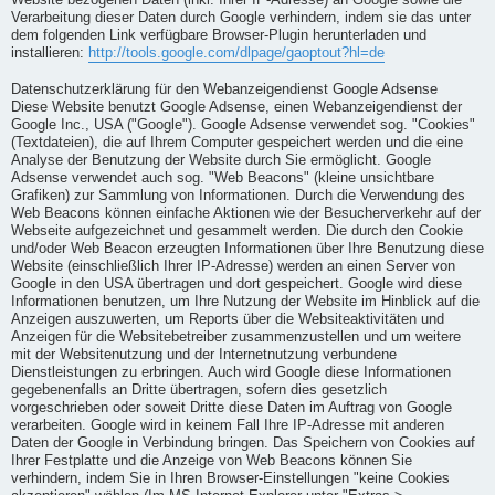
Website bezogenen Daten (inkl. Ihrer IP-Adresse) an Google sowie die
Verarbeitung dieser Daten durch Google verhindern, indem sie das unter
dem folgenden Link verfügbare Browser-Plugin herunterladen und
installieren:
http://tools.google.com/dlpage/gaoptout?hl=de
Datenschutzerklärung für den Webanzeigendienst Google Adsense
Diese Website benutzt Google Adsense, einen Webanzeigendienst der
Google Inc., USA ("Google"). Google Adsense verwendet sog. "Cookies"
(Textdateien), die auf Ihrem Computer gespeichert werden und die eine
Analyse der Benutzung der Website durch Sie ermöglicht. Google
Adsense verwendet auch sog. "Web Beacons" (kleine unsichtbare
Grafiken) zur Sammlung von Informationen. Durch die Verwendung des
Web Beacons können einfache Aktionen wie der Besucherverkehr auf der
Webseite aufgezeichnet und gesammelt werden. Die durch den Cookie
und/oder Web Beacon erzeugten Informationen über Ihre Benutzung diese
Website (einschließlich Ihrer IP-Adresse) werden an einen Server von
Google in den USA übertragen und dort gespeichert. Google wird diese
Informationen benutzen, um Ihre Nutzung der Website im Hinblick auf die
Anzeigen auszuwerten, um Reports über die Websiteaktivitäten und
Anzeigen für die Websitebetreiber zusammenzustellen und um weitere
mit der Websitenutzung und der Internetnutzung verbundene
Dienstleistungen zu erbringen. Auch wird Google diese Informationen
gegebenenfalls an Dritte übertragen, sofern dies gesetzlich
vorgeschrieben oder soweit Dritte diese Daten im Auftrag von Google
verarbeiten. Google wird in keinem Fall Ihre IP-Adresse mit anderen
Daten der Google in Verbindung bringen. Das Speichern von Cookies auf
Ihrer Festplatte und die Anzeige von Web Beacons können Sie
verhindern, indem Sie in Ihren Browser-Einstellungen "keine Cookies