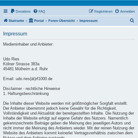
Donations
FAQ
Registrieren
Anmelden
S
Startseite
Portal
Foren-Übersicht
Impressum
u
Impressum
c
h
Medieninhaber und Anbieter:
e
Udo Ries
Kölner Strasse 383a
45481 Mülheim a.d. Ruhr
Email: udo.ries(ät)rf1000.de
Disclaimer - rechtliche Hinweise
1. Haftungsbeschränkung
Die Inhalte dieser Website werden mit größtmöglicher Sorgfalt erstellt.
Der Anbieter übernimmt jedoch keine Gewähr für die Richtigkeit,
Vollständigkeit und Aktualität der bereitgestellten Inhalte. Die Nutzung der
Inhalte der Website erfolgt auf eigene Gefahr des Nutzers. Namentlich
gekennzeichnete Beiträge geben die Meinung des jeweiligen Autors und
nicht immer die Meinung des Anbieters wieder. Mit der reinen Nutzung der
Website des Anbieters kommt keinerlei Vertragsverhältnis zwischen dem