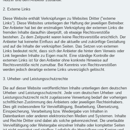
Nutzer und dem Anbieter zustande.
2. Externe Links
Diese Website enthält Verknüpfungen zu Websites Dritter ("externe
Links"). Diese Websites unterliegen der Haftung der jeweiligen Betreiber.
Der Anbieter hat bei der erstmaligen Verknüpfung der externen Links die
fremden Inhalte daraufhin überprüft, ob etwaige Rechtsverstöße
bestehen. Zu dem Zeitpunkt waren keine Rechtsverstöße ersichtlich. Der
Anbieter hat keinerlei Einfluss auf die aktuelle und zukünftige Gestaltung
und auf die Inhalte der verknüpften Seiten. Das Setzen von externen
Links bedeutet nicht, dass sich der Anbieter die hinter dem Verweis oder
Link liegenden Inhalte zu Eigen macht. Eine ständige Kontrolle der
externen Links ist für den Anbieter ohne konkrete Hinweise auf
Rechtsverstöße nicht zumutbar. Bei Kenntnis von Rechtsverstößen
werden jedoch derartige externe Links unverzüglich gelöscht.
3. Urheber- und Leistungsschutzrechte
Die auf dieser Website veröffentlichten Inhalte unterliegen dem deutschen
Urheber- und Leistungsschutzrecht. Jede vom deutschen Urheber- und
Leistungsschutzrecht nicht zugelassene Verwertung bedarf der vorherigen
schriftlichen Zustimmung des Anbieters oder jeweiligen Rechteinhabers.
Dies gilt insbesondere für Vervielfältigung, Bearbeitung, Übersetzung,
Einspeicherung, Verarbeitung bzw. Wiedergabe von Inhalten in
Datenbanken oder anderen elektronischen Medien und Systemen. Inhalte
und Rechte Dritter sind dabei als solche gekennzeichnet. Die unerlaubte
Vervielfältigung oder Weitergabe einzelner Inhalte oder kompletter Seiten