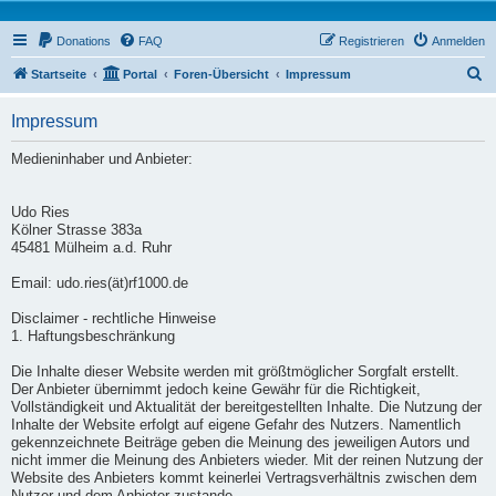
Donations
FAQ
Registrieren
Anmelden
S
Startseite
Portal
Foren-Übersicht
Impressum
u
Impressum
c
h
Medieninhaber und Anbieter:
e
Udo Ries
Kölner Strasse 383a
45481 Mülheim a.d. Ruhr
Email: udo.ries(ät)rf1000.de
Disclaimer - rechtliche Hinweise
1. Haftungsbeschränkung
Die Inhalte dieser Website werden mit größtmöglicher Sorgfalt erstellt.
Der Anbieter übernimmt jedoch keine Gewähr für die Richtigkeit,
Vollständigkeit und Aktualität der bereitgestellten Inhalte. Die Nutzung der
Inhalte der Website erfolgt auf eigene Gefahr des Nutzers. Namentlich
gekennzeichnete Beiträge geben die Meinung des jeweiligen Autors und
nicht immer die Meinung des Anbieters wieder. Mit der reinen Nutzung der
Website des Anbieters kommt keinerlei Vertragsverhältnis zwischen dem