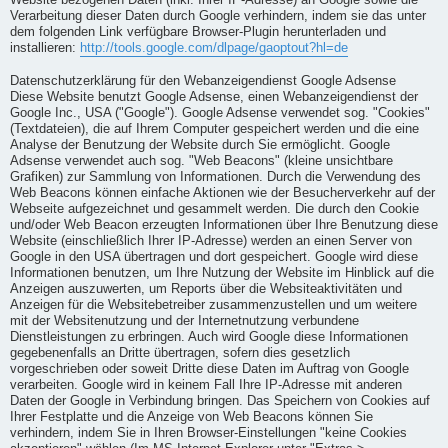
Website bezogenen Daten (inkl. Ihrer IP-Adresse) an Google sowie die
Verarbeitung dieser Daten durch Google verhindern, indem sie das unter
dem folgenden Link verfügbare Browser-Plugin herunterladen und
installieren:
http://tools.google.com/dlpage/gaoptout?hl=de
Datenschutzerklärung für den Webanzeigendienst Google Adsense
Diese Website benutzt Google Adsense, einen Webanzeigendienst der
Google Inc., USA ("Google"). Google Adsense verwendet sog. "Cookies"
(Textdateien), die auf Ihrem Computer gespeichert werden und die eine
Analyse der Benutzung der Website durch Sie ermöglicht. Google
Adsense verwendet auch sog. "Web Beacons" (kleine unsichtbare
Grafiken) zur Sammlung von Informationen. Durch die Verwendung des
Web Beacons können einfache Aktionen wie der Besucherverkehr auf der
Webseite aufgezeichnet und gesammelt werden. Die durch den Cookie
und/oder Web Beacon erzeugten Informationen über Ihre Benutzung diese
Website (einschließlich Ihrer IP-Adresse) werden an einen Server von
Google in den USA übertragen und dort gespeichert. Google wird diese
Informationen benutzen, um Ihre Nutzung der Website im Hinblick auf die
Anzeigen auszuwerten, um Reports über die Websiteaktivitäten und
Anzeigen für die Websitebetreiber zusammenzustellen und um weitere
mit der Websitenutzung und der Internetnutzung verbundene
Dienstleistungen zu erbringen. Auch wird Google diese Informationen
gegebenenfalls an Dritte übertragen, sofern dies gesetzlich
vorgeschrieben oder soweit Dritte diese Daten im Auftrag von Google
verarbeiten. Google wird in keinem Fall Ihre IP-Adresse mit anderen
Daten der Google in Verbindung bringen. Das Speichern von Cookies auf
Ihrer Festplatte und die Anzeige von Web Beacons können Sie
verhindern, indem Sie in Ihren Browser-Einstellungen "keine Cookies