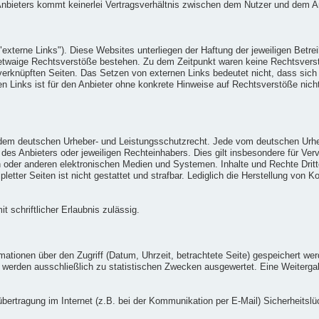
 Anbieters kommt keinerlei Vertragsverhältnis zwischen dem Nutzer und dem A
externe Links"). Diese Websites unterliegen der Haftung der jeweiligen Betrei
 etwaige Rechtsverstöße bestehen. Zu dem Zeitpunkt waren keine Rechtsverstöß
 verknüpften Seiten. Das Setzen von externen Links bedeutet nicht, dass sich 
nen Links ist für den Anbieter ohne konkrete Hinweise auf Rechtsverstöße ni
gen dem deutschen Urheber- und Leistungsschutzrecht. Jede vom deutschen Urh
des Anbieters oder jeweiligen Rechteinhabers. Dies gilt insbesondere für Ver
 oder anderen elektronischen Medien und Systemen. Inhalte und Rechte Dritte
pletter Seiten ist nicht gestattet und strafbar. Lediglich die Herstellung von
t schriftlicher Erlaubnis zulässig.
tionen über den Zugriff (Datum, Uhrzeit, betrachtete Seite) gespeichert we
werden ausschließlich zu statistischen Zwecken ausgewertet. Eine Weitergab
übertragung im Internet (z.B. bei der Kommunikation per E-Mail) Sicherheitsl