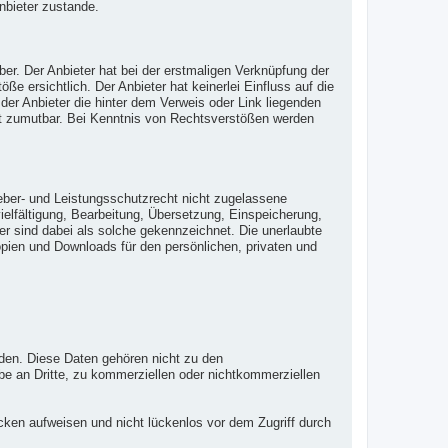
nbieter zustande.
ber. Der Anbieter hat bei der erstmaligen Verknüpfung der
e ersichtlich. Der Anbieter hat keinerlei Einfluss auf die
der Anbieter die hinter dem Verweis oder Link liegenden
cht zumutbar. Bei Kenntnis von Rechtsverstößen werden
eber- und Leistungsschutzrecht nicht zugelassene
vielfältigung, Bearbeitung, Übersetzung, Einspeicherung,
r sind dabei als solche gekennzeichnet. Die unerlaubte
 Kopien und Downloads für den persönlichen, privaten und
rden. Diese Daten gehören nicht zu den
e an Dritte, zu kommerziellen oder nichtkommerziellen
ücken aufweisen und nicht lückenlos vor dem Zugriff durch