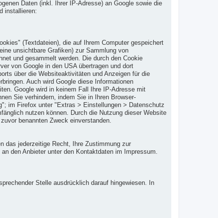
genen Daten (inkl. Ihrer IP-Adresse) an Google sowie die
installieren:
kies" (Textdateien), die auf Ihrem Computer gespeichert
eine unsichtbare Grafiken) zur Sammlung von
chnet und gesammelt werden. Die durch den Cookie
rver von Google in den USA übertragen und dort
rts über die Websiteaktivitäten und Anzeigen für die
rbringen. Auch wird Google diese Informationen
iten. Google wird in keinem Fall Ihre IP-Adresse mit
nen Sie verhindern, indem Sie in Ihren Browser-
g"; im Firefox unter "Extras > Einstellungen > Datenschutz
umfänglich nutzen können. Durch die Nutzung dieser Website
m zuvor benannten Zweck einverstanden.
en das jederzeitige Recht, Ihre Zustimmung zur
te an den Anbieter unter den Kontaktdaten im Impressum.
prechender Stelle ausdrücklich darauf hingewiesen. In