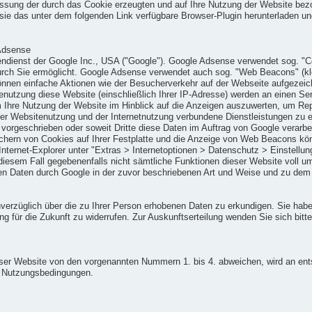
ssung der durch das Cookie erzeugten und auf Ihre Nutzung der Website bezo
ie das unter dem folgenden Link verfügbare Browser-Plugin herunterladen und 
Adsense
dienst der Google Inc., USA ("Google"). Google Adsense verwendet sog. "Coo
urch Sie ermöglicht. Google Adsense verwendet auch sog. "Web Beacons" (kl
nnen einfache Aktionen wie der Besucherverkehr auf der Webseite aufgezei
nutzung diese Website (einschließlich Ihrer IP-Adresse) werden an einen Se
 Ihre Nutzung der Website im Hinblick auf die Anzeigen auszuwerten, um Repo
r Websitenutzung und der Internetnutzung verbundene Dienstleistungen zu e
h vorgeschrieben oder soweit Dritte diese Daten im Auftrag von Google verarbe
chern von Cookies auf Ihrer Festplatte und die Anzeige von Web Beacons kön
nternet-Explorer unter "Extras > Internetoptionen > Datenschutz > Einstellun
n diesem Fall gegebenenfalls nicht sämtliche Funktionen dieser Website voll 
enen Daten durch Google in der zuvor beschriebenen Art und Weise und zu de
unverzüglich über die zu Ihrer Person erhobenen Daten zu erkundigen. Sie hab
 für die Zukunft zu widerrufen. Zur Auskunftserteilung wenden Sie sich bit
er Website von den vorgenannten Nummern 1. bis 4. abweichen, wird an ents
en Nutzungsbedingungen.