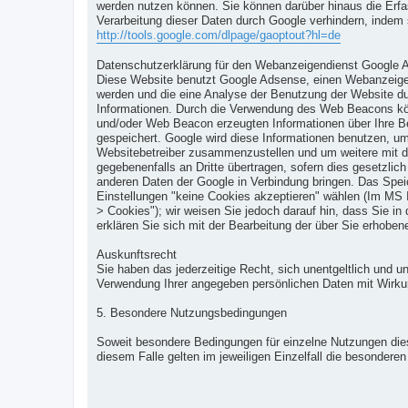
werden nutzen können. Sie können darüber hinaus die Erfa
Verarbeitung dieser Daten durch Google verhindern, indem s
http://tools.google.com/dlpage/gaoptout?hl=de
Datenschutzerklärung für den Webanzeigendienst Google 
Diese Website benutzt Google Adsense, einen Webanzeigen
werden und die eine Analyse der Benutzung der Website d
Informationen. Durch die Verwendung des Web Beacons kö
und/oder Web Beacon erzeugten Informationen über Ihre Be
gespeichert. Google wird diese Informationen benutzen, um
Websitebetreiber zusammenzustellen und um weitere mit de
gegebenenfalls an Dritte übertragen, sofern dies gesetzlic
anderen Daten der Google in Verbindung bringen. Das Spei
Einstellungen "keine Cookies akzeptieren" wählen (Im MS I
> Cookies"); wir weisen Sie jedoch darauf hin, dass Sie i
erklären Sie sich mit der Bearbeitung der über Sie erhob
Auskunftsrecht
Sie haben das jederzeitige Recht, sich unentgeltlich und 
Verwendung Ihrer angegeben persönlichen Daten mit Wirkung
5. Besondere Nutzungsbedingungen
Soweit besondere Bedingungen für einzelne Nutzungen dies
diesem Falle gelten im jeweiligen Einzelfall die besonder