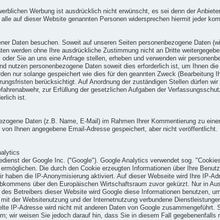
ichen Werbung ist ausdrücklich nicht erwünscht, es sei denn der Anbieter hat
d alle auf dieser Website genannten Personen widersprechen hiermit jeder ko
er Daten besuchen. Soweit auf unseren Seiten personenbezogene Daten (wie
e Daten werden ohne Ihre ausdrückliche Zustimmung nicht an Dritte weitergegeb
oll oder Sie an uns eine Anfrage stellen, erheben und verwenden wir persone
en und nutzen personenbezogene Daten soweit dies erforderlich ist, um Ihnen
n nur solange gespeichert wie dies für den geannten Zweck (Bearbeitung Ihre
rungsfristen berücksichtigt. Auf Anordnung der zuständigen Stellen dürfen wir
 Gefahrenabwehr, zur Erfüllung der gesetzlichen Aufgaben der Verfassungsschu
rlich ist.
ogene Daten (z.B. Name, E-Mail) im Rahmen Ihrer Kommentierung zu einem B
von Ihnen angegebene Email-Adresse gespeichert, aber nicht veröffentlicht. I
alytics
dienst der Google Inc. ("Google"). Google Analytics verwendet sog. "Cookies
 ermöglichen. Die durch den Cookie erzeugten Informationen über Ihre Benutz
r haben die IP-Anonymisierung aktiviert. Auf dieser Webseite wird Ihre IP-Ad
Abkommens über den Europäischen Wirtschaftsraum zuvor gekürzt. Nur in Ausn
g des Betreibers dieser Website wird Google diese Informationen benutzen, 
mit der Websitenutzung und der Internetnutzung verbundene Dienstleistunge
lte IP-Adresse wird nicht mit anderen Daten von Google zusammengeführt. S
n; wir weisen Sie jedoch darauf hin, dass Sie in diesem Fall gegebenenfalls 