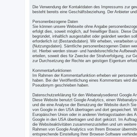
Die Verwendung der Kontaktdaten des Impressums zur gewerbl
besteht bereits eine Geschäftsbeziehung. Der Anbieter un
Personenbezogene Daten
Sie können unsere Webseite ohne Angabe personenbezogen
erfolgt dies, soweit möglich, auf freiwilliger Basis. Dies
begründet, inhaltlich ausgestaltet oder geändert werden s
erforderlich ist (Bestandsdaten). Wir erheben, verarbeit
(Nutzungsdaten). Sämtliche personenbezogenen Daten werde
ist. Hierbei werden steuer- und handelsrechtliche Aufbewah
erteilen, soweit dies für Zwecke der Strafverfolgung, zur
zur Durchsetzung der Rechte am geistigen Eigentum erforde
Kommentarfunktionen
Im Rahmen der Kommentarfunktion erheben wir personenbez
haben. Bei der Veröffentlichung eines Kommentars wird die 
Pseudonym geschrieben haben.
Datenschutzerklärung für den Webanalysedienst Google An
Diese Website benutzt Google Analytics, einen Webanalyse
und die eine Analyse der Benutzung der Website durch Sie
von Google in den USA übertragen und dort gespeichert. Wi
Europäischen Union oder in anderen Vertragsstaaten des 
Google in den USA übertragen und dort gekürzt. Im Auftra
die Websiteaktivitäten zusammenzustellen und um weitere 
Rahmen von Google Analytics von Ihrem Browser übermitte
entsprechende Einstellung Ihrer Browser-Software verhinder