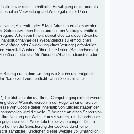
te zuvor seine schriftliche Einwilligung erteilt oder es
mmerziellen Verwendung und Weitergabe ihrer Daten.
 Name, Anschrift oder E-Mail Adresse) erhoben werden,
en. Sofern zwischen Ihnen und uns ein Vertragsverhältnis
nbezogene Daten von Ihnen, soweit dies zu diesen Zwecken
 die Inanspruchnahme des Webangebots zu ermöglichen
r Anfrage oder Abwicklung eines Vertrags) erforderlich
 im Einzelfall Auskunft über diese Daten (Bestandsdaten)
tzbehörden oder des Militärischen Abschirmdienstes oder
eitrag nur in dem Umfang wie Sie ihn uns mitgeteilt
hr Name wird veröffentlicht, wenn Sie nicht unter
", Textdateien, die auf Ihrem Computer gespeichert werden
ung dieser Website werden in der Regel an einen Server
resse von Google daher innerhalb von Mitgliedstaaten der
ahmefällen wird die volle IP-Adresse an einen Server von
um Ihre Nutzung der Website auszuwerten, um Reports über
n gegenüber dem Websitebetreiber zu erbringen. Die im
ie können die Speicherung der Cookies durch eine
nicht sämtliche Funktionen dieser Website vollumfänglich