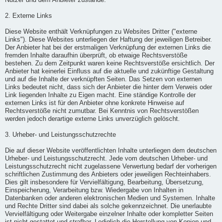
Nutzer und dem Anbieter zustande.
2. Externe Links
Diese Website enthält Verknüpfungen zu Websites Dritter ("externe
Links"). Diese Websites unterliegen der Haftung der jeweiligen Betreiber.
Der Anbieter hat bei der erstmaligen Verknüpfung der externen Links die
fremden Inhalte daraufhin überprüft, ob etwaige Rechtsverstöße
bestehen. Zu dem Zeitpunkt waren keine Rechtsverstöße ersichtlich. Der
Anbieter hat keinerlei Einfluss auf die aktuelle und zukünftige Gestaltung
und auf die Inhalte der verknüpften Seiten. Das Setzen von externen
Links bedeutet nicht, dass sich der Anbieter die hinter dem Verweis oder
Link liegenden Inhalte zu Eigen macht. Eine ständige Kontrolle der
externen Links ist für den Anbieter ohne konkrete Hinweise auf
Rechtsverstöße nicht zumutbar. Bei Kenntnis von Rechtsverstößen
werden jedoch derartige externe Links unverzüglich gelöscht.
3. Urheber- und Leistungsschutzrechte
Die auf dieser Website veröffentlichten Inhalte unterliegen dem deutschen
Urheber- und Leistungsschutzrecht. Jede vom deutschen Urheber- und
Leistungsschutzrecht nicht zugelassene Verwertung bedarf der vorherigen
schriftlichen Zustimmung des Anbieters oder jeweiligen Rechteinhabers.
Dies gilt insbesondere für Vervielfältigung, Bearbeitung, Übersetzung,
Einspeicherung, Verarbeitung bzw. Wiedergabe von Inhalten in
Datenbanken oder anderen elektronischen Medien und Systemen. Inhalte
und Rechte Dritter sind dabei als solche gekennzeichnet. Die unerlaubte
Vervielfältigung oder Weitergabe einzelner Inhalte oder kompletter Seiten