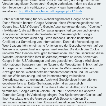
Website bezogenen Daten (inkl. Ihrer IP-Adresse) an Google sowie die
Verarbeitung dieser Daten durch Google verhindern, indem sie das unter
dem folgenden Link verfügbare Browser-Plugin herunterladen und
installieren:
http://tools.google.com/dlpage/gaoptout?hl=de
Datenschutzerklärung für den Webanzeigendienst Google Adsense
Diese Website benutzt Google Adsense, einen Webanzeigendienst der
Google Inc., USA ("Google"). Google Adsense verwendet sog. "Cookies"
(Textdateien), die auf Ihrem Computer gespeichert werden und die eine
Analyse der Benutzung der Website durch Sie ermöglicht. Google
Adsense verwendet auch sog. "Web Beacons" (kleine unsichtbare
Grafiken) zur Sammlung von Informationen. Durch die Verwendung des
Web Beacons können einfache Aktionen wie der Besucherverkehr auf der
Webseite aufgezeichnet und gesammelt werden. Die durch den Cookie
und/oder Web Beacon erzeugten Informationen über Ihre Benutzung diese
Website (einschließlich Ihrer IP-Adresse) werden an einen Server von
Google in den USA übertragen und dort gespeichert. Google wird diese
Informationen benutzen, um Ihre Nutzung der Website im Hinblick auf die
Anzeigen auszuwerten, um Reports über die Websiteaktivitäten und
Anzeigen für die Websitebetreiber zusammenzustellen und um weitere
mit der Websitenutzung und der Internetnutzung verbundene
Dienstleistungen zu erbringen. Auch wird Google diese Informationen
gegebenenfalls an Dritte übertragen, sofern dies gesetzlich
vorgeschrieben oder soweit Dritte diese Daten im Auftrag von Google
verarbeiten. Google wird in keinem Fall Ihre IP-Adresse mit anderen
Daten der Google in Verbindung bringen. Das Speichern von Cookies auf
Ihrer Festplatte und die Anzeige von Web Beacons können Sie
verhindern, indem Sie in Ihren Browser-Einstellungen "keine Cookies