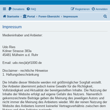
Donations
FAQ
Registrieren
Anmelden
S
Startseite
Portal
Foren-Übersicht
Impressum
u
Impressum
c
h
Medieninhaber und Anbieter:
e
Udo Ries
Kölner Strasse 383a
45481 Mülheim a.d. Ruhr
Email: udo.ries(ät)rf1000.de
Disclaimer - rechtliche Hinweise
1. Haftungsbeschränkung
Die Inhalte dieser Website werden mit größtmöglicher Sorgfalt erstellt.
Der Anbieter übernimmt jedoch keine Gewähr für die Richtigkeit,
Vollständigkeit und Aktualität der bereitgestellten Inhalte. Die Nutzung der
Inhalte der Website erfolgt auf eigene Gefahr des Nutzers. Namentlich
gekennzeichnete Beiträge geben die Meinung des jeweiligen Autors und
nicht immer die Meinung des Anbieters wieder. Mit der reinen Nutzung der
Website des Anbieters kommt keinerlei Vertragsverhältnis zwischen dem