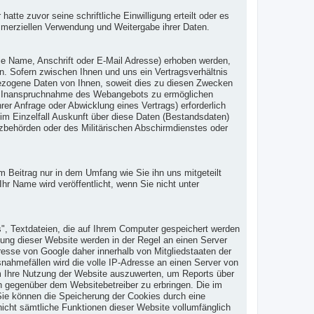
te zuvor seine schriftliche Einwilligung erteilt oder es
mmerziellen Verwendung und Weitergabe ihrer Daten.
 Name, Anschrift oder E-Mail Adresse) erhoben werden,
en. Sofern zwischen Ihnen und uns ein Vertragsverhältnis
nbezogene Daten von Ihnen, soweit dies zu diesen Zwecken
 die Inanspruchnahme des Webangebots zu ermöglichen
r Anfrage oder Abwicklung eines Vertrags) erforderlich
 im Einzelfall Auskunft über diese Daten (Bestandsdaten)
tzbehörden oder des Militärischen Abschirmdienstes oder
eitrag nur in dem Umfang wie Sie ihn uns mitgeteilt
hr Name wird veröffentlicht, wenn Sie nicht unter
", Textdateien, die auf Ihrem Computer gespeichert werden
ung dieser Website werden in der Regel an einen Server
resse von Google daher innerhalb von Mitgliedstaaten der
ahmefällen wird die volle IP-Adresse an einen Server von
um Ihre Nutzung der Website auszuwerten, um Reports über
n gegenüber dem Websitebetreiber zu erbringen. Die im
ie können die Speicherung der Cookies durch eine
nicht sämtliche Funktionen dieser Website vollumfänglich