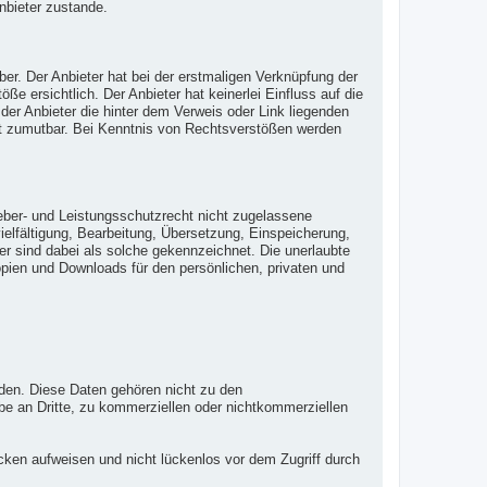
nbieter zustande.
ber. Der Anbieter hat bei der erstmaligen Verknüpfung der
e ersichtlich. Der Anbieter hat keinerlei Einfluss auf die
der Anbieter die hinter dem Verweis oder Link liegenden
cht zumutbar. Bei Kenntnis von Rechtsverstößen werden
eber- und Leistungsschutzrecht nicht zugelassene
vielfältigung, Bearbeitung, Übersetzung, Einspeicherung,
r sind dabei als solche gekennzeichnet. Die unerlaubte
 Kopien und Downloads für den persönlichen, privaten und
rden. Diese Daten gehören nicht zu den
e an Dritte, zu kommerziellen oder nichtkommerziellen
ücken aufweisen und nicht lückenlos vor dem Zugriff durch