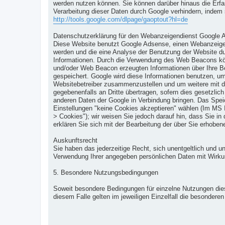
werden nutzen können. Sie können darüber hinaus die Erfa
Verarbeitung dieser Daten durch Google verhindern, indem s
http://tools.google.com/dlpage/gaoptout?hl=de
Datenschutzerklärung für den Webanzeigendienst Google 
Diese Website benutzt Google Adsense, einen Webanzeigen
werden und die eine Analyse der Benutzung der Website d
Informationen. Durch die Verwendung des Web Beacons kö
und/oder Web Beacon erzeugten Informationen über Ihre Be
gespeichert. Google wird diese Informationen benutzen, um
Websitebetreiber zusammenzustellen und um weitere mit de
gegebenenfalls an Dritte übertragen, sofern dies gesetzlic
anderen Daten der Google in Verbindung bringen. Das Spei
Einstellungen "keine Cookies akzeptieren" wählen (Im MS I
> Cookies"); wir weisen Sie jedoch darauf hin, dass Sie i
erklären Sie sich mit der Bearbeitung der über Sie erhob
Auskunftsrecht
Sie haben das jederzeitige Recht, sich unentgeltlich und 
Verwendung Ihrer angegeben persönlichen Daten mit Wirkung
5. Besondere Nutzungsbedingungen
Soweit besondere Bedingungen für einzelne Nutzungen dies
diesem Falle gelten im jeweiligen Einzelfall die besonder