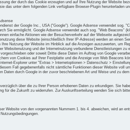
ssung der durch das Cookie erzeugten und auf Ihre Nutzung der Website bezo
ie das unter dem folgenden Link verfügbare Browser-Plugin herunterladen und 
Adsense
dienst der Google Inc., USA ("Google"). Google Adsense verwendet sog. "Coo
urch Sie ermöglicht. Google Adsense verwendet auch sog. "Web Beacons" (kl
nnen einfache Aktionen wie der Besucherverkehr auf der Webseite aufgezei
nutzung diese Website (einschließlich Ihrer IP-Adresse) werden an einen Se
 Ihre Nutzung der Website im Hinblick auf die Anzeigen auszuwerten, um Repo
r Websitenutzung und der Internetnutzung verbundene Dienstleistungen zu e
h vorgeschrieben oder soweit Dritte diese Daten im Auftrag von Google verarbe
chern von Cookies auf Ihrer Festplatte und die Anzeige von Web Beacons kön
nternet-Explorer unter "Extras > Internetoptionen > Datenschutz > Einstellun
n diesem Fall gegebenenfalls nicht sämtliche Funktionen dieser Website voll 
enen Daten durch Google in der zuvor beschriebenen Art und Weise und zu de
unverzüglich über die zu Ihrer Person erhobenen Daten zu erkundigen. Sie hab
 für die Zukunft zu widerrufen. Zur Auskunftserteilung wenden Sie sich bit
er Website von den vorgenannten Nummern 1. bis 4. abweichen, wird an ents
en Nutzungsbedingungen.