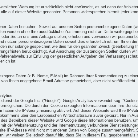
ichen Werbung ist ausdrücklich nicht erwünscht, es sei denn der Anbieter hat
d alle auf dieser Website genannten Personen widersprechen hiermit jeder ko
er Daten besuchen. Soweit auf unseren Seiten personenbezogene Daten (wie
e Daten werden ohne Ihre ausdrückliche Zustimmung nicht an Dritte weitergegeb
oll oder Sie an uns eine Anfrage stellen, erheben und verwenden wir persone
en und nutzen personenbezogene Daten soweit dies erforderlich ist, um Ihnen
n nur solange gespeichert wie dies für den geannten Zweck (Bearbeitung Ihre
rungsfristen berücksichtigt. Auf Anordnung der zuständigen Stellen dürfen wir
 Gefahrenabwehr, zur Erfüllung der gesetzlichen Aufgaben der Verfassungsschu
rlich ist.
ogene Daten (z.B. Name, E-Mail) im Rahmen Ihrer Kommentierung zu einem B
von Ihnen angegebene Email-Adresse gespeichert, aber nicht veröffentlicht. I
alytics
dienst der Google Inc. ("Google"). Google Analytics verwendet sog. "Cookies
 ermöglichen. Die durch den Cookie erzeugten Informationen über Ihre Benutz
r haben die IP-Anonymisierung aktiviert. Auf dieser Webseite wird Ihre IP-Ad
Abkommens über den Europäischen Wirtschaftsraum zuvor gekürzt. Nur in Ausn
g des Betreibers dieser Website wird Google diese Informationen benutzen, 
mit der Websitenutzung und der Internetnutzung verbundene Dienstleistunge
lte IP-Adresse wird nicht mit anderen Daten von Google zusammengeführt. S
n; wir weisen Sie jedoch darauf hin, dass Sie in diesem Fall gegebenenfalls 