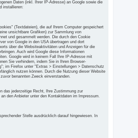
genen Daten (inkl. Ihrer IP-Adresse) an Google sowie die
installieren:
kies" (Textdateien), die auf Ihrem Computer gespeichert
eine unsichtbare Grafiken) zur Sammlung von
chnet und gesammelt werden. Die durch den Cookie
rver von Google in den USA übertragen und dort
rts über die Websiteaktivitäten und Anzeigen für die
rbringen. Auch wird Google diese Informationen
iten. Google wird in keinem Fall Ihre IP-Adresse mit
nen Sie verhindern, indem Sie in Ihren Browser-
g"; im Firefox unter "Extras > Einstellungen > Datenschutz
umfänglich nutzen können. Durch die Nutzung dieser Website
m zuvor benannten Zweck einverstanden.
en das jederzeitige Recht, Ihre Zustimmung zur
te an den Anbieter unter den Kontaktdaten im Impressum.
prechender Stelle ausdrücklich darauf hingewiesen. In