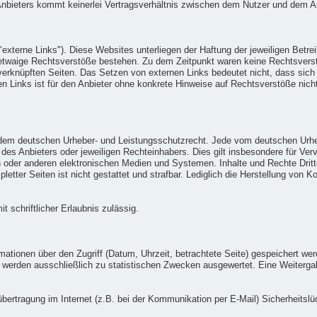
 Anbieters kommt keinerlei Vertragsverhältnis zwischen dem Nutzer und dem A
externe Links"). Diese Websites unterliegen der Haftung der jeweiligen Betrei
 etwaige Rechtsverstöße bestehen. Zu dem Zeitpunkt waren keine Rechtsverstöß
 verknüpften Seiten. Das Setzen von externen Links bedeutet nicht, dass sich 
nen Links ist für den Anbieter ohne konkrete Hinweise auf Rechtsverstöße ni
gen dem deutschen Urheber- und Leistungsschutzrecht. Jede vom deutschen Urh
des Anbieters oder jeweiligen Rechteinhabers. Dies gilt insbesondere für Ver
 oder anderen elektronischen Medien und Systemen. Inhalte und Rechte Dritte
pletter Seiten ist nicht gestattet und strafbar. Lediglich die Herstellung von
t schriftlicher Erlaubnis zulässig.
tionen über den Zugriff (Datum, Uhrzeit, betrachtete Seite) gespeichert we
werden ausschließlich zu statistischen Zwecken ausgewertet. Eine Weitergab
übertragung im Internet (z.B. bei der Kommunikation per E-Mail) Sicherheitsl