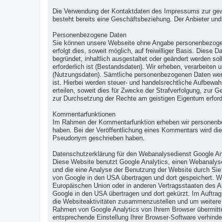
Die Verwendung der Kontaktdaten des Impressums zur gewerbl
besteht bereits eine Geschäftsbeziehung. Der Anbieter un
Personenbezogene Daten
Sie können unsere Webseite ohne Angabe personenbezogen
erfolgt dies, soweit möglich, auf freiwilliger Basis. Dies
begründet, inhaltlich ausgestaltet oder geändert werden s
erforderlich ist (Bestandsdaten). Wir erheben, verarbeit
(Nutzungsdaten). Sämtliche personenbezogenen Daten werde
ist. Hierbei werden steuer- und handelsrechtliche Aufbewah
erteilen, soweit dies für Zwecke der Strafverfolgung, zur
zur Durchsetzung der Rechte am geistigen Eigentum erforde
Kommentarfunktionen
Im Rahmen der Kommentarfunktion erheben wir personenbez
haben. Bei der Veröffentlichung eines Kommentars wird die 
Pseudonym geschrieben haben.
Datenschutzerklärung für den Webanalysedienst Google An
Diese Website benutzt Google Analytics, einen Webanalyse
und die eine Analyse der Benutzung der Website durch Sie
von Google in den USA übertragen und dort gespeichert. Wi
Europäischen Union oder in anderen Vertragsstaaten des 
Google in den USA übertragen und dort gekürzt. Im Auftra
die Websiteaktivitäten zusammenzustellen und um weitere 
Rahmen von Google Analytics von Ihrem Browser übermitte
entsprechende Einstellung Ihrer Browser-Software verhinder