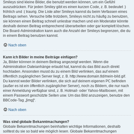
Smileys sind kleine Bilder, die benutzt werden können, um ein Gefühl
auszudrücken. Für jeden Smiley gibt es einen kurzen Code, z. B. bedeutet :)
fröhlich und :( traurig. Die Liste aller Smileys kannst du beim Verfassen eines
Beitrags sehen. Versuche bitte trotzdem, Smileys nicht zu häufig zu benutzen,
sie können einen Beitrag schnell unlesbar machen und ein Moderator könnte
deshalb deinen Beitrag entsprechend überarbeiten oder gar komplett löschen.
Die Board-Administration kann auch die Anzahl der Smileys begrenzen, die du
in einem Beitrag benutzen kannst.
Nach oben
Kann ich Bilder in meine Beiträge einfügen?
Ja, Bilder können in deinem Beitrag angezeigt werden. Wenn die
Administration Dateianhänge erlaubt hat, kannst du das Bild auch direkt
hochladen. Ansonsten musst du zu einem Bild verlinken, das auf einem
öffentlich zugänglichen Server liegt, z. B. http://www.domain.tld/mein-bild.gif.
Du kannst weder Bilder verlinken, die sich auf deinem eigenen PC befinden
(außer es ist ein öffentlich zugänglicher Server), noch zu Bildern, die nur nach
einer Anmeldung verfügbar sind, z. B. Hotmail- oder Yahoo-Mailboxen, mit
einem Passwort geschützte Seiten usw. Um das Bild anzuzeigen, benutze den
BBCode-Tag „[img]“.
Nach oben
Was sind globale Bekanntmachungen?
Globale Bekanntmachungen beinhalten wichtige Informationen, deshalb
solltest du sie so bald wie möglich lesen. Globale Bekanntmachungen