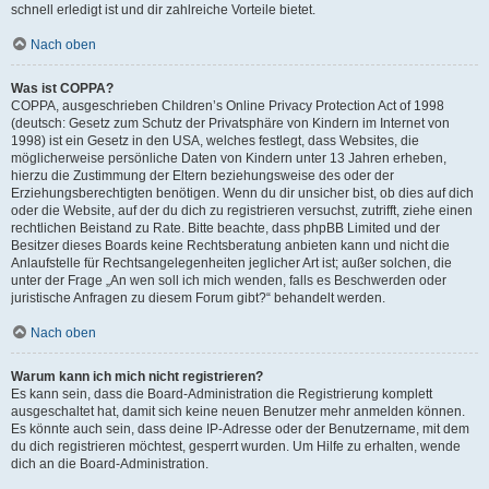
schnell erledigt ist und dir zahlreiche Vorteile bietet.
Nach oben
Was ist COPPA?
COPPA, ausgeschrieben Children’s Online Privacy Protection Act of 1998
(deutsch: Gesetz zum Schutz der Privatsphäre von Kindern im Internet von
1998) ist ein Gesetz in den USA, welches festlegt, dass Websites, die
möglicherweise persönliche Daten von Kindern unter 13 Jahren erheben,
hierzu die Zustimmung der Eltern beziehungsweise des oder der
Erziehungsberechtigten benötigen. Wenn du dir unsicher bist, ob dies auf dich
oder die Website, auf der du dich zu registrieren versuchst, zutrifft, ziehe einen
rechtlichen Beistand zu Rate. Bitte beachte, dass phpBB Limited und der
Besitzer dieses Boards keine Rechtsberatung anbieten kann und nicht die
Anlaufstelle für Rechtsangelegenheiten jeglicher Art ist; außer solchen, die
unter der Frage „An wen soll ich mich wenden, falls es Beschwerden oder
juristische Anfragen zu diesem Forum gibt?“ behandelt werden.
Nach oben
Warum kann ich mich nicht registrieren?
Es kann sein, dass die Board-Administration die Registrierung komplett
ausgeschaltet hat, damit sich keine neuen Benutzer mehr anmelden können.
Es könnte auch sein, dass deine IP-Adresse oder der Benutzername, mit dem
du dich registrieren möchtest, gesperrt wurden. Um Hilfe zu erhalten, wende
dich an die Board-Administration.