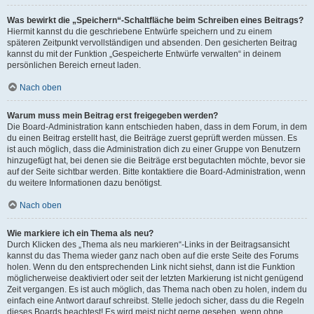
Was bewirkt die „Speichern“-Schaltfläche beim Schreiben eines Beitrags?
Hiermit kannst du die geschriebene Entwürfe speichern und zu einem
späteren Zeitpunkt vervollständigen und absenden. Den gesicherten Beitrag
kannst du mit der Funktion „Gespeicherte Entwürfe verwalten“ in deinem
persönlichen Bereich erneut laden.
Nach oben
Warum muss mein Beitrag erst freigegeben werden?
Die Board-Administration kann entschieden haben, dass in dem Forum, in dem
du einen Beitrag erstellt hast, die Beiträge zuerst geprüft werden müssen. Es
ist auch möglich, dass die Administration dich zu einer Gruppe von Benutzern
hinzugefügt hat, bei denen sie die Beiträge erst begutachten möchte, bevor sie
auf der Seite sichtbar werden. Bitte kontaktiere die Board-Administration, wenn
du weitere Informationen dazu benötigst.
Nach oben
Wie markiere ich ein Thema als neu?
Durch Klicken des „Thema als neu markieren“-Links in der Beitragsansicht
kannst du das Thema wieder ganz nach oben auf die erste Seite des Forums
holen. Wenn du den entsprechenden Link nicht siehst, dann ist die Funktion
möglicherweise deaktiviert oder seit der letzten Markierung ist nicht genügend
Zeit vergangen. Es ist auch möglich, das Thema nach oben zu holen, indem du
einfach eine Antwort darauf schreibst. Stelle jedoch sicher, dass du die Regeln
dieses Boards beachtest! Es wird meist nicht gerne gesehen, wenn ohne