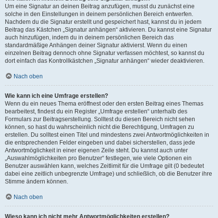
Um eine Signatur an deinen Beitrag anzufügen, musst du zunächst eine
solche in den Einstellungen in deinem persönlichen Bereich entwerfen.
Nachdem du die Signatur erstellt und gespeichert hast, kannst du in jedem
Beitrag das Kästchen „Signatur anhängen“ aktivieren. Du kannst eine Signatur
auch hinzufügen, indem du in deinem persönlichen Bereich das
standardmäßige Anhängen deiner Signatur aktivierst. Wenn du einen
einzelnen Beitrag dennoch ohne Signatur verfassen möchtest, so kannst du
dort einfach das Kontrollkästchen „Signatur anhängen“ wieder deaktivieren.
Nach oben
Wie kann ich eine Umfrage erstellen?
Wenn du ein neues Thema eröffnest oder den ersten Beitrag eines Themas
bearbeitest, findest du ein Register „Umfrage erstellen“ unterhalb des
Formulars zur Beitragserstellung. Solltest du diesen Bereich nicht sehen
können, so hast du wahrscheinlich nicht die Berechtigung, Umfragen zu
erstellen. Du solltest einen Titel und mindestens zwei Antwortmöglichkeiten in
die entsprechenden Felder eingeben und dabei sicherstellen, dass jede
Antwortmöglichkeit in einer eigenen Zeile steht. Du kannst auch unter
„Auswahlmöglichkeiten pro Benutzer“ festlegen, wie viele Optionen ein
Benutzer auswählen kann, welches Zeitlimit für die Umfrage gilt (0 bedeutet
dabei eine zeitlich unbegrenzte Umfrage) und schließlich, ob die Benutzer ihre
Stimme ändern können.
Nach oben
Wieso kann ich nicht mehr Antwortmöglichkeiten erstellen?