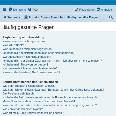
Donations
FAQ
Registrieren
Anmelden
S
Startseite
Portal
Foren-Übersicht
Häufig gestellte Fragen
u
Häufig gestellte Fragen
c
h
Registrierung und Anmeldung
Wozu muss ich mich registrieren?
e
Was ist COPPA?
Warum kann ich mich nicht registrieren?
Ich habe mich registriert, kann mich aber nicht anmelden!
Warum kann ich mich nicht anmelden?
Ich habe mich vor einiger Zeit registriert, kann mich aber nicht mehr anmelden?!
Ich habe mein Passwort vergessen!
Warum werde ich automatisch abgemeldet?
Wozu ist die Funktion „Alle Cookies löschen“?
Benutzerpräferenzen und -einstellungen
Wie kann ich meine Einstellungen ändern?
Wie kann ich verhindern, dass mein Benutzername in der Online-Liste auftaucht?
Die Forenuhr geht falsch!
Ich habe die Zeitzone eingestellt, aber die Forenuhr geht immer noch falsch!
Meine Sprache steht auf diesem Board nicht zur Auswahl!
Was sind das für Bilder, die bei meinem Benutzernamen angezeigt werden?
Wie verwende ich einen Avatar?
Was ist mein Rang und wie kann ich ihn ändern?