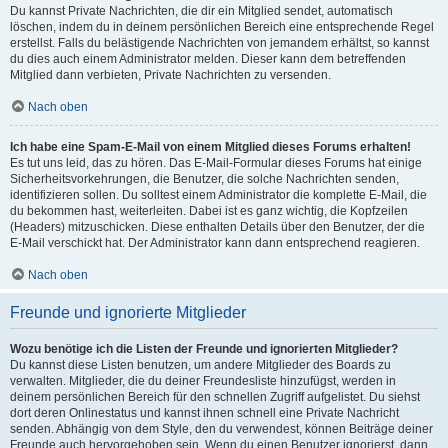
Du kannst Private Nachrichten, die dir ein Mitglied sendet, automatisch
löschen, indem du in deinem persönlichen Bereich eine entsprechende Regel
erstellst. Falls du belästigende Nachrichten von jemandem erhältst, so kannst
du dies auch einem Administrator melden. Dieser kann dem betreffenden
Mitglied dann verbieten, Private Nachrichten zu versenden.
Nach oben
Ich habe eine Spam-E-Mail von einem Mitglied dieses Forums erhalten!
Es tut uns leid, das zu hören. Das E-Mail-Formular dieses Forums hat einige
Sicherheitsvorkehrungen, die Benutzer, die solche Nachrichten senden,
identifizieren sollen. Du solltest einem Administrator die komplette E-Mail, die
du bekommen hast, weiterleiten. Dabei ist es ganz wichtig, die Kopfzeilen
(Headers) mitzuschicken. Diese enthalten Details über den Benutzer, der die
E-Mail verschickt hat. Der Administrator kann dann entsprechend reagieren.
Nach oben
Freunde und ignorierte Mitglieder
Wozu benötige ich die Listen der Freunde und ignorierten Mitglieder?
Du kannst diese Listen benutzen, um andere Mitglieder des Boards zu
verwalten. Mitglieder, die du deiner Freundesliste hinzufügst, werden in
deinem persönlichen Bereich für den schnellen Zugriff aufgelistet. Du siehst
dort deren Onlinestatus und kannst ihnen schnell eine Private Nachricht
senden. Abhängig von dem Style, den du verwendest, können Beiträge deiner
Freunde auch hervorgehoben sein. Wenn du einen Benutzer ignorierst, dann