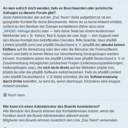
An wen soll ich mich wenden, falls es Beschwerden oder juristische
Anfragen zu diesem Forum gibt?
Jeder Administrator, der auf der „Das Team“-Seite aufgeführt ist, ist ein
geeigneter Kontakt für deine Beschwerde. Wenn du so keine Antwort erhältst,
solltest du den Besitzer der Domain kontaktieren (führe dazu eine
„WHOIS“-Abfrage
durch) oder — falls diese Seite bei einem kostenlosen
Webhoster wie z. B. Yahoo!, free.fr, funpic.de usw. liegt — den Support oder
den Abuse-Kontakt des betreffenden Dienstes. Bitte beachte, dass phpBB
Limited (phpBB.com) und phpBB Deutschland e. V. (phpBB.de)
absolut keinen
Einfluss
auf die Benutzung oder den oder die Benutzer der Forensoftware
haben und dafür in keiner Weise zur Verantwortung herangezogen werden
können. Kontaktiere daher nie phpBB Limited oder phpBB Deutschland e. V. in
Zusammenhang mit jeglichen juristischen Fragen (Unterlassungserklärungen,
Haftungsfragen usw.), die
sich nicht direkt
auf die Websiten phpbb.com,
phpbb.de oder die phpBB-Software selbst beziehen. Falls du phpBB Limited
oder phpBB Deutschland e. V. E-Mails schreibst, die die
Softwarenutzung
durch Dritte
betreffen, so wirst du, wenn überhaupt, höchstens eine knappe
Antwort erhalten.
Nach oben
Wie kann ich einen Administrator des Boards kontaktieren?
Alle Benutzer des Boards können das Kontaktformular nutzen, wenn die
Funktion durch die Board-Administration aktiviert wurde.
Mitglieder des Boards können zusätzlich den Link „Das Team“ verwenden.