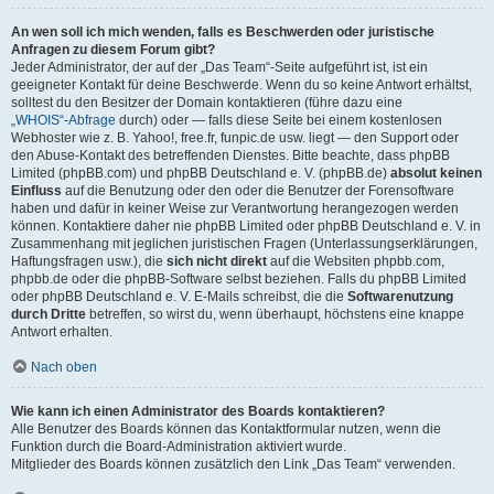
An wen soll ich mich wenden, falls es Beschwerden oder juristische
Anfragen zu diesem Forum gibt?
Jeder Administrator, der auf der „Das Team“-Seite aufgeführt ist, ist ein
geeigneter Kontakt für deine Beschwerde. Wenn du so keine Antwort erhältst,
solltest du den Besitzer der Domain kontaktieren (führe dazu eine
„WHOIS“-Abfrage
durch) oder — falls diese Seite bei einem kostenlosen
Webhoster wie z. B. Yahoo!, free.fr, funpic.de usw. liegt — den Support oder
den Abuse-Kontakt des betreffenden Dienstes. Bitte beachte, dass phpBB
Limited (phpBB.com) und phpBB Deutschland e. V. (phpBB.de)
absolut keinen
Einfluss
auf die Benutzung oder den oder die Benutzer der Forensoftware
haben und dafür in keiner Weise zur Verantwortung herangezogen werden
können. Kontaktiere daher nie phpBB Limited oder phpBB Deutschland e. V. in
Zusammenhang mit jeglichen juristischen Fragen (Unterlassungserklärungen,
Haftungsfragen usw.), die
sich nicht direkt
auf die Websiten phpbb.com,
phpbb.de oder die phpBB-Software selbst beziehen. Falls du phpBB Limited
oder phpBB Deutschland e. V. E-Mails schreibst, die die
Softwarenutzung
durch Dritte
betreffen, so wirst du, wenn überhaupt, höchstens eine knappe
Antwort erhalten.
Nach oben
Wie kann ich einen Administrator des Boards kontaktieren?
Alle Benutzer des Boards können das Kontaktformular nutzen, wenn die
Funktion durch die Board-Administration aktiviert wurde.
Mitglieder des Boards können zusätzlich den Link „Das Team“ verwenden.