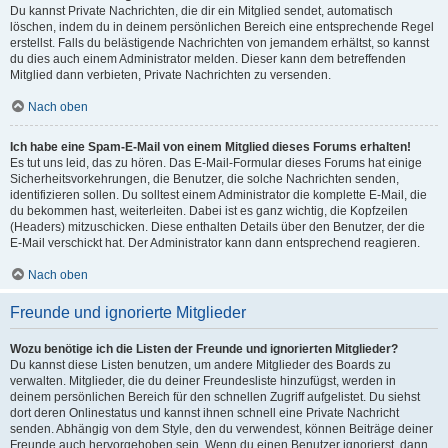
Du kannst Private Nachrichten, die dir ein Mitglied sendet, automatisch
löschen, indem du in deinem persönlichen Bereich eine entsprechende Regel
erstellst. Falls du belästigende Nachrichten von jemandem erhältst, so kannst
du dies auch einem Administrator melden. Dieser kann dem betreffenden
Mitglied dann verbieten, Private Nachrichten zu versenden.
Nach oben
Ich habe eine Spam-E-Mail von einem Mitglied dieses Forums erhalten!
Es tut uns leid, das zu hören. Das E-Mail-Formular dieses Forums hat einige
Sicherheitsvorkehrungen, die Benutzer, die solche Nachrichten senden,
identifizieren sollen. Du solltest einem Administrator die komplette E-Mail, die
du bekommen hast, weiterleiten. Dabei ist es ganz wichtig, die Kopfzeilen
(Headers) mitzuschicken. Diese enthalten Details über den Benutzer, der die
E-Mail verschickt hat. Der Administrator kann dann entsprechend reagieren.
Nach oben
Freunde und ignorierte Mitglieder
Wozu benötige ich die Listen der Freunde und ignorierten Mitglieder?
Du kannst diese Listen benutzen, um andere Mitglieder des Boards zu
verwalten. Mitglieder, die du deiner Freundesliste hinzufügst, werden in
deinem persönlichen Bereich für den schnellen Zugriff aufgelistet. Du siehst
dort deren Onlinestatus und kannst ihnen schnell eine Private Nachricht
senden. Abhängig von dem Style, den du verwendest, können Beiträge deiner
Freunde auch hervorgehoben sein. Wenn du einen Benutzer ignorierst, dann