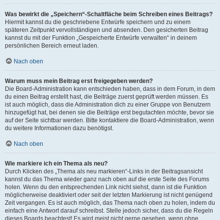
Was bewirkt die „Speichern“-Schaltfläche beim Schreiben eines Beitrags?
Hiermit kannst du die geschriebene Entwürfe speichern und zu einem
späteren Zeitpunkt vervollständigen und absenden. Den gesicherten Beitrag
kannst du mit der Funktion „Gespeicherte Entwürfe verwalten“ in deinem
persönlichen Bereich erneut laden.
Nach oben
Warum muss mein Beitrag erst freigegeben werden?
Die Board-Administration kann entschieden haben, dass in dem Forum, in dem
du einen Beitrag erstellt hast, die Beiträge zuerst geprüft werden müssen. Es
ist auch möglich, dass die Administration dich zu einer Gruppe von Benutzern
hinzugefügt hat, bei denen sie die Beiträge erst begutachten möchte, bevor sie
auf der Seite sichtbar werden. Bitte kontaktiere die Board-Administration, wenn
du weitere Informationen dazu benötigst.
Nach oben
Wie markiere ich ein Thema als neu?
Durch Klicken des „Thema als neu markieren“-Links in der Beitragsansicht
kannst du das Thema wieder ganz nach oben auf die erste Seite des Forums
holen. Wenn du den entsprechenden Link nicht siehst, dann ist die Funktion
möglicherweise deaktiviert oder seit der letzten Markierung ist nicht genügend
Zeit vergangen. Es ist auch möglich, das Thema nach oben zu holen, indem du
einfach eine Antwort darauf schreibst. Stelle jedoch sicher, dass du die Regeln
dieses Boards beachtest! Es wird meist nicht gerne gesehen, wenn ohne