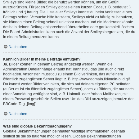
Smileys sind kleine Bilder, die benutzt werden können, um ein Gefühl
auszudrücken. Für jeden Smiley gibt es einen kurzen Code, z. B. bedeutet :)
fröhlich und :( traurig. Die Liste aller Smileys kannst du beim Verfassen eines
Beitrags sehen. Versuche bitte trotzdem, Smileys nicht zu häufig zu benutzen,
sie können einen Beitrag schnell unlesbar machen und ein Moderator könnte
deshalb deinen Beitrag entsprechend überarbeiten oder gar komplett löschen.
Die Board-Administration kann auch die Anzahl der Smileys begrenzen, die du
in einem Beitrag benutzen kannst.
Nach oben
Kann ich Bilder in meine Beiträge einfügen?
Ja, Bilder können in deinem Beitrag angezeigt werden. Wenn die
Administration Dateianhänge erlaubt hat, kannst du das Bild auch direkt
hochladen. Ansonsten musst du zu einem Bild verlinken, das auf einem
öffentlich zugänglichen Server liegt, z. B. http://www.domain.tld/mein-bild.gif.
Du kannst weder Bilder verlinken, die sich auf deinem eigenen PC befinden
(außer es ist ein öffentlich zugänglicher Server), noch zu Bildern, die nur nach
einer Anmeldung verfügbar sind, z. B. Hotmail- oder Yahoo-Mailboxen, mit
einem Passwort geschützte Seiten usw. Um das Bild anzuzeigen, benutze den
BBCode-Tag „[img]“.
Nach oben
Was sind globale Bekanntmachungen?
Globale Bekanntmachungen beinhalten wichtige Informationen, deshalb
solltest du sie so bald wie möglich lesen. Globale Bekanntmachungen