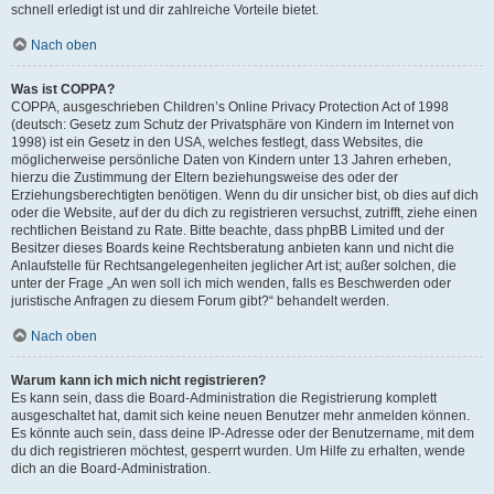
schnell erledigt ist und dir zahlreiche Vorteile bietet.
Nach oben
Was ist COPPA?
COPPA, ausgeschrieben Children’s Online Privacy Protection Act of 1998
(deutsch: Gesetz zum Schutz der Privatsphäre von Kindern im Internet von
1998) ist ein Gesetz in den USA, welches festlegt, dass Websites, die
möglicherweise persönliche Daten von Kindern unter 13 Jahren erheben,
hierzu die Zustimmung der Eltern beziehungsweise des oder der
Erziehungsberechtigten benötigen. Wenn du dir unsicher bist, ob dies auf dich
oder die Website, auf der du dich zu registrieren versuchst, zutrifft, ziehe einen
rechtlichen Beistand zu Rate. Bitte beachte, dass phpBB Limited und der
Besitzer dieses Boards keine Rechtsberatung anbieten kann und nicht die
Anlaufstelle für Rechtsangelegenheiten jeglicher Art ist; außer solchen, die
unter der Frage „An wen soll ich mich wenden, falls es Beschwerden oder
juristische Anfragen zu diesem Forum gibt?“ behandelt werden.
Nach oben
Warum kann ich mich nicht registrieren?
Es kann sein, dass die Board-Administration die Registrierung komplett
ausgeschaltet hat, damit sich keine neuen Benutzer mehr anmelden können.
Es könnte auch sein, dass deine IP-Adresse oder der Benutzername, mit dem
du dich registrieren möchtest, gesperrt wurden. Um Hilfe zu erhalten, wende
dich an die Board-Administration.