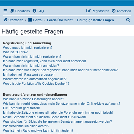
Donations
FAQ
Registrieren
Anmelden
S
Startseite
Portal
Foren-Übersicht
Häufig gestellte Fragen
u
Häufig gestellte Fragen
c
h
Registrierung und Anmeldung
Wozu muss ich mich registrieren?
e
Was ist COPPA?
Warum kann ich mich nicht registrieren?
Ich habe mich registriert, kann mich aber nicht anmelden!
Warum kann ich mich nicht anmelden?
Ich habe mich vor einiger Zeit registriert, kann mich aber nicht mehr anmelden?!
Ich habe mein Passwort vergessen!
Warum werde ich automatisch abgemeldet?
Wozu ist die Funktion „Alle Cookies löschen“?
Benutzerpräferenzen und -einstellungen
Wie kann ich meine Einstellungen ändern?
Wie kann ich verhindern, dass mein Benutzername in der Online-Liste auftaucht?
Die Forenuhr geht falsch!
Ich habe die Zeitzone eingestellt, aber die Forenuhr geht immer noch falsch!
Meine Sprache steht auf diesem Board nicht zur Auswahl!
Was sind das für Bilder, die bei meinem Benutzernamen angezeigt werden?
Wie verwende ich einen Avatar?
Was ist mein Rang und wie kann ich ihn ändern?