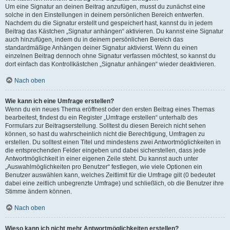
Um eine Signatur an deinen Beitrag anzufügen, musst du zunächst eine
solche in den Einstellungen in deinem persönlichen Bereich entwerfen.
Nachdem du die Signatur erstellt und gespeichert hast, kannst du in jedem
Beitrag das Kästchen „Signatur anhängen“ aktivieren. Du kannst eine Signatur
auch hinzufügen, indem du in deinem persönlichen Bereich das
standardmäßige Anhängen deiner Signatur aktivierst. Wenn du einen
einzelnen Beitrag dennoch ohne Signatur verfassen möchtest, so kannst du
dort einfach das Kontrollkästchen „Signatur anhängen“ wieder deaktivieren.
Nach oben
Wie kann ich eine Umfrage erstellen?
Wenn du ein neues Thema eröffnest oder den ersten Beitrag eines Themas
bearbeitest, findest du ein Register „Umfrage erstellen“ unterhalb des
Formulars zur Beitragserstellung. Solltest du diesen Bereich nicht sehen
können, so hast du wahrscheinlich nicht die Berechtigung, Umfragen zu
erstellen. Du solltest einen Titel und mindestens zwei Antwortmöglichkeiten in
die entsprechenden Felder eingeben und dabei sicherstellen, dass jede
Antwortmöglichkeit in einer eigenen Zeile steht. Du kannst auch unter
„Auswahlmöglichkeiten pro Benutzer“ festlegen, wie viele Optionen ein
Benutzer auswählen kann, welches Zeitlimit für die Umfrage gilt (0 bedeutet
dabei eine zeitlich unbegrenzte Umfrage) und schließlich, ob die Benutzer ihre
Stimme ändern können.
Nach oben
Wieso kann ich nicht mehr Antwortmöglichkeiten erstellen?