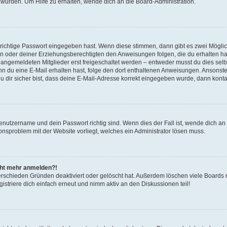
 wurden. Um Hilfe zu erhalten, wende dich an die Board-Administration.
 richtige Passwort eingegeben hast. Wenn diese stimmen, dann gibt es zwei Mögl
tern oder deiner Erziehungsberechtigten den Anweisungen folgen, die du erhalten ha
u angemeldeten Mitglieder erst freigeschaltet werden – entweder musst du dies selbs
. Wenn du eine E-Mail erhalten hast, folge den dort enthaltenen Anweisungen. Ansons
 dir sicher bist, dass deine E-Mail-Adresse korrekt eingegeben wurde, dann kontak
Benutzername und dein Passwort richtig sind. Wenn dies der Fall ist, wende dich a
ionsproblem mit der Website vorliegt, welches ein Administrator lösen muss.
icht mehr anmelden?!
erschieden Gründen deaktiviert oder gelöscht hat. Außerdem löschen viele Boards r
triere dich einfach erneut und nimm aktiv an den Diskussionen teil!