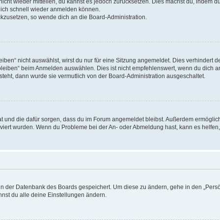
 nicht wieder mitteilen, du kannst es jedoch zurücksetzen. Dies machst du, indem 
 dich schnell wieder anmelden können.
ückzusetzen, so wende dich an die Board-Administration.
en“ nicht auswählst, wirst du nur für eine Sitzung angemeldet. Dies verhindert 
leiben“ beim Anmelden auswählen. Dies ist nicht empfehlenswert, wenn du dich an
 steht, dann wurde sie vermutlich von der Board-Administration ausgeschaltet.
 hat und die dafür sorgen, dass du im Forum angemeldet bleibst. Außerdem ermögli
tiviert wurden. Wenn du Probleme bei der An- oder Abmeldung hast, kann es helfen
n in der Datenbank des Boards gespeichert. Um diese zu ändern, gehe in den „Persö
nst du alle deine Einstellungen ändern.