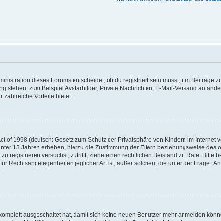
istration dieses Forums entscheidet, ob du registriert sein musst, um Beiträge zu s
ung stehen: zum Beispiel Avatarbilder, Private Nachrichten, E-Mail-Versand an ander
 zahlreiche Vorteile bietet.
t of 1998 (deutsch: Gesetz zum Schutz der Privatsphäre von Kindern im Internet vo
unter 13 Jahren erheben, hierzu die Zustimmung der Eltern beziehungsweise des o
h zu registrieren versuchst, zutrifft, ziehe einen rechtlichen Beistand zu Rate. Bit
für Rechtsangelegenheiten jeglicher Art ist; außer solchen, die unter der Frage „
.
g komplett ausgeschaltet hat, damit sich keine neuen Benutzer mehr anmelden könn