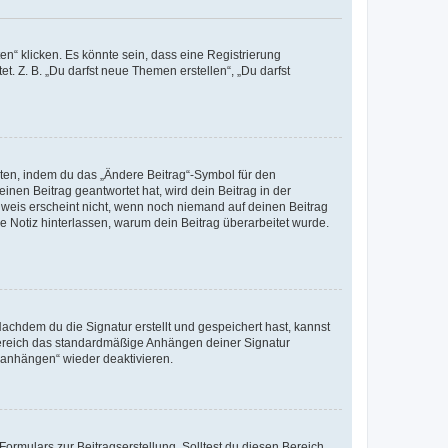
n“ klicken. Es könnte sein, dass eine Registrierung
t. Z. B. „Du darfst neue Themen erstellen“, „Du darfst
iten, indem du das „Ändere Beitrag“-Symbol für den
inen Beitrag geantwortet hat, wird dein Beitrag in der
nweis erscheint nicht, wenn noch niemand auf deinen Beitrag
ne Notiz hinterlassen, warum dein Beitrag überarbeitet wurde.
chdem du die Signatur erstellt und gespeichert hast, kannst
Bereich das standardmäßige Anhängen deiner Signatur
r anhängen“ wieder deaktivieren.
ormulars zur Beitragserstellung. Solltest du diesen Bereich