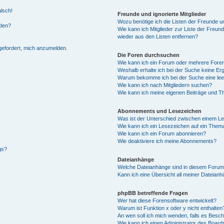
alsch!
Freunde und ignorierte Mitglieder
Wozu benötige ich die Listen der Freunde un
rden?
Wie kann ich Mitglieder zur Liste der Freund
wieder aus den Listen entfernen?
fgefordert, mich anzumelden.
Die Foren durchsuchen
Wie kann ich ein Forum oder mehrere For
Weshalb erhalte ich bei der Suche keine Er
Warum bekomme ich bei der Suche eine lee
Wie kann ich nach Mitgliedern suchen?
Wie kann ich meine eigenen Beiträge und T
Abonnements und Lesezeichen
Was ist der Unterschied zwischen einem L
Wie kann ich ein Lesezeichen auf ein Them
Wie kann ich ein Forum abonnieren?
Wie deaktiviere ich meine Abonnements?
gs?
Dateianhänge
Welche Dateianhänge sind in diesem Forum
Kann ich eine Übersicht all meiner Dateian
phpBB betreffende Fragen
Wer hat diese Forensoftware entwickelt?
Warum ist Funktion x oder y nicht enthalten
An wen soll ich mich wenden, falls es Besc
Wie kann ich einen Administrator des Board