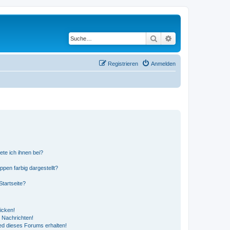
Suche
Erweiterte Suche
Registrieren
Anmelden
ete ich ihnen bei?
en farbig dargestellt?
tartseite?
icken!
 Nachrichten!
ed dieses Forums erhalten!