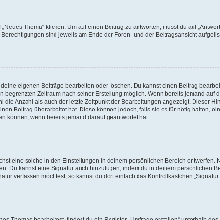
„Neues Thema“ klicken. Um auf einen Beitrag zu antworten, musst du auf „Antworte
e Berechtigungen sind jeweils am Ende der Foren- und der Beitragsansicht aufgeliste
r deine eigenen Beiträge bearbeiten oder löschen. Du kannst einen Beitrag bearbe
inen begrenzten Zeitraum nach seiner Erstellung möglich. Wenn bereits jemand auf de
 die Anzahl als auch der letzte Zeitpunkt der Bearbeitungen angezeigt. Dieser Hi
en Beitrag überarbeitet hat. Diese können jedoch, falls sie es für nötig halten, ei
hen können, wenn bereits jemand darauf geantwortet hat.
st eine solche in den Einstellungen in deinem persönlichen Bereich entwerfen. Na
eren. Du kannst eine Signatur auch hinzufügen, indem du in deinem persönlichen 
atur verfassen möchtest, so kannst du dort einfach das Kontrollkästchen „Signatu
s Themas bearbeitest, findest du ein Register „Umfrage erstellen“ unterhalb des F