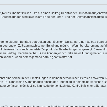
„Neues Thema“ klicken. Um auf einen Beitrag zu antworten, musst du auf „Antworte
e Berechtigungen sind jeweils am Ende der Foren- und der Beitragsansicht aufgeliste
r deine eigenen Beiträge bearbeiten oder löschen. Du kannst einen Beitrag bearbe
inen begrenzten Zeitraum nach seiner Erstellung möglich. Wenn bereits jemand auf de
 die Anzahl als auch der letzte Zeitpunkt der Bearbeitungen angezeigt. Dieser Hi
en Beitrag überarbeitet hat. Diese können jedoch, falls sie es für nötig halten, ei
hen können, wenn bereits jemand darauf geantwortet hat.
st eine solche in den Einstellungen in deinem persönlichen Bereich entwerfen. Na
eren. Du kannst eine Signatur auch hinzufügen, indem du in deinem persönlichen 
atur verfassen möchtest, so kannst du dort einfach das Kontrollkästchen „Signatu
s Themas bearbeitest, findest du ein Register „Umfrage erstellen“ unterhalb des F