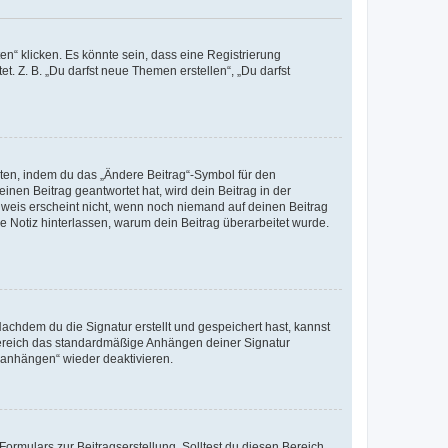
n“ klicken. Es könnte sein, dass eine Registrierung
t. Z. B. „Du darfst neue Themen erstellen“, „Du darfst
iten, indem du das „Ändere Beitrag“-Symbol für den
inen Beitrag geantwortet hat, wird dein Beitrag in der
nweis erscheint nicht, wenn noch niemand auf deinen Beitrag
ne Notiz hinterlassen, warum dein Beitrag überarbeitet wurde.
chdem du die Signatur erstellt und gespeichert hast, kannst
Bereich das standardmäßige Anhängen deiner Signatur
r anhängen“ wieder deaktivieren.
ormulars zur Beitragserstellung. Solltest du diesen Bereich