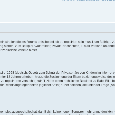
istration dieses Forums entscheidet, ob du registriert sein musst, um Beiträge zu s
ung stehen: zum Beispiel Avatarbilder, Private Nachrichten, E-Mail-Versand an ander
 zahlreiche Vorteile bietet.
t of 1998 (deutsch: Gesetz zum Schutz der Privatsphäre von Kindern im Internet vo
unter 13 Jahren erheben, hierzu die Zustimmung der Eltern beziehungsweise des o
h zu registrieren versuchst, zutrifft, ziehe einen rechtlichen Beistand zu Rate. Bit
für Rechtsangelegenheiten jeglicher Art ist; außer solchen, die unter der Frage „
.
g komplett ausgeschaltet hat, damit sich keine neuen Benutzer mehr anmelden könn