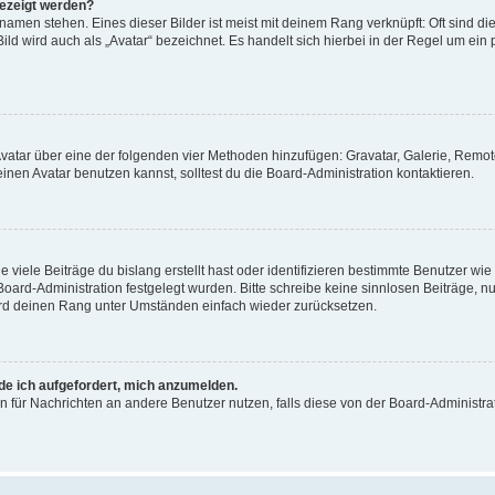
gezeigt werden?
amen stehen. Eines dieser Bilder ist meist mit deinem Rang verknüpft: Oft sind di
ld wird auch als „Avatar“ bezeichnet. Es handelt sich hierbei in der Regel um ein
 Avatar über eine der folgenden vier Methoden hinzufügen: Gravatar, Galerie, Rem
en Avatar benutzen kannst, solltest du die Board-Administration kontaktieren.
viele Beiträge du bislang erstellt hast oder identifizieren bestimmte Benutzer w
 Board-Administration festgelegt wurden. Bitte schreibe keine sinnlosen Beiträge
wird deinen Rang unter Umständen einfach wieder zurücksetzen.
rde ich aufgefordert, mich anzumelden.
ion für Nachrichten an andere Benutzer nutzen, falls diese von der Board-Administ