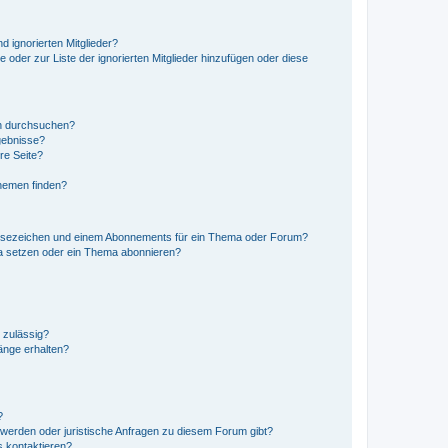
d ignorierten Mitglieder?
e oder zur Liste der ignorierten Mitglieder hinzufügen oder diese
en durchsuchen?
gebnisse?
re Seite?
hemen finden?
esezeichen und einem Abonnements für ein Thema oder Forum?
a setzen oder ein Thema abonnieren?
 zulässig?
hänge erhalten?
?
hwerden oder juristische Anfragen zu diesem Forum gibt?
s kontaktieren?