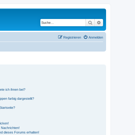
Suche
Erweiterte Suche
Registrieren
Anmelden
ete ich ihnen bei?
en farbig dargestellt?
tartseite?
icken!
 Nachrichten!
ed dieses Forums erhalten!