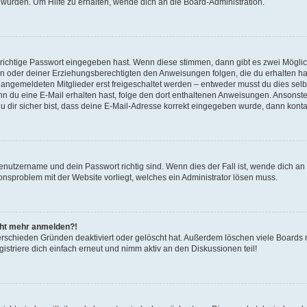
 wurden. Um Hilfe zu erhalten, wende dich an die Board-Administration.
 richtige Passwort eingegeben hast. Wenn diese stimmen, dann gibt es zwei Mögl
tern oder deiner Erziehungsberechtigten den Anweisungen folgen, die du erhalten ha
u angemeldeten Mitglieder erst freigeschaltet werden – entweder musst du dies selbs
. Wenn du eine E-Mail erhalten hast, folge den dort enthaltenen Anweisungen. Ansons
 dir sicher bist, dass deine E-Mail-Adresse korrekt eingegeben wurde, dann kontak
Benutzername und dein Passwort richtig sind. Wenn dies der Fall ist, wende dich a
ionsproblem mit der Website vorliegt, welches ein Administrator lösen muss.
icht mehr anmelden?!
erschieden Gründen deaktiviert oder gelöscht hat. Außerdem löschen viele Boards r
triere dich einfach erneut und nimm aktiv an den Diskussionen teil!