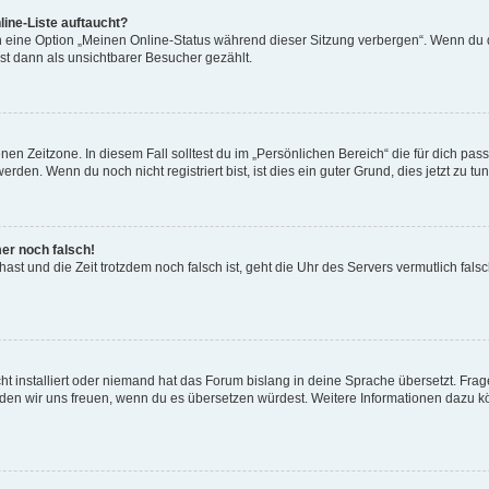
ine-Liste auftaucht?
n eine Option „Meinen Online-Status während dieser Sitzung verbergen“. Wenn du d
st dann als unsichtbarer Besucher gezählt.
en Zeitzone. In diesem Fall solltest du im „Persönlichen Bereich“ die für dich passe
den. Wenn du noch nicht registriert bist, ist dies ein guter Grund, dies jetzt zu tun
mer noch falsch!
t hast und die Zeit trotzdem noch falsch ist, geht die Uhr des Servers vermutlich fal
t installiert oder niemand hat das Forum bislang in deine Sprache übersetzt. Frag
, würden wir uns freuen, wenn du es übersetzen würdest. Weitere Informationen dazu