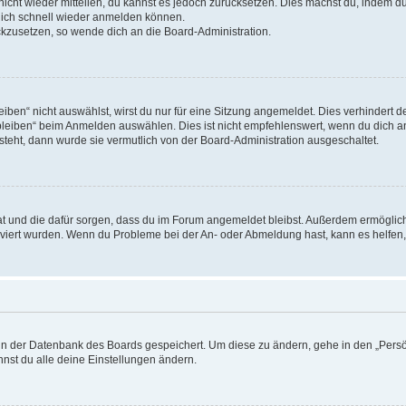
 nicht wieder mitteilen, du kannst es jedoch zurücksetzen. Dies machst du, indem 
 dich schnell wieder anmelden können.
ückzusetzen, so wende dich an die Board-Administration.
en“ nicht auswählst, wirst du nur für eine Sitzung angemeldet. Dies verhindert 
leiben“ beim Anmelden auswählen. Dies ist nicht empfehlenswert, wenn du dich an
 steht, dann wurde sie vermutlich von der Board-Administration ausgeschaltet.
 hat und die dafür sorgen, dass du im Forum angemeldet bleibst. Außerdem ermögli
tiviert wurden. Wenn du Probleme bei der An- oder Abmeldung hast, kann es helfen
n in der Datenbank des Boards gespeichert. Um diese zu ändern, gehe in den „Persö
nst du alle deine Einstellungen ändern.