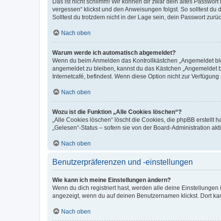
Das ist nicht schlimm! Wir können dir zwar dein altes Passwort
vergessen“ klickst und den Anweisungen folgst. So solltest du
Solltest du trotzdem nicht in der Lage sein, dein Passwort zur
Nach oben
Warum werde ich automatisch abgemeldet?
Wenn du beim Anmelden das Kontrollkästchen „Angemeldet bleib
angemeldet zu bleiben, kannst du das Kästchen „Angemeldet b
Internetcafé, befindest. Wenn diese Option nicht zur Verfügung
Nach oben
Wozu ist die Funktion „Alle Cookies löschen“?
„Alle Cookies löschen“ löscht die Cookies, die phpBB erstellt
„Gelesen“-Status – sofern sie von der Board-Administration ak
Nach oben
Benutzerpräferenzen und -einstellungen
Wie kann ich meine Einstellungen ändern?
Wenn du dich registriert hast, werden alle deine Einstellunge
angezeigt, wenn du auf deinen Benutzernamen klickst. Dort kan
Nach oben