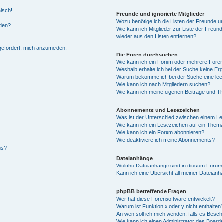
alsch!
Freunde und ignorierte Mitglieder
Wozu benötige ich die Listen der Freunde un
rden?
Wie kann ich Mitglieder zur Liste der Freund
wieder aus den Listen entfernen?
fgefordert, mich anzumelden.
Die Foren durchsuchen
Wie kann ich ein Forum oder mehrere For
Weshalb erhalte ich bei der Suche keine Er
Warum bekomme ich bei der Suche eine lee
Wie kann ich nach Mitgliedern suchen?
Wie kann ich meine eigenen Beiträge und T
Abonnements und Lesezeichen
Was ist der Unterschied zwischen einem L
Wie kann ich ein Lesezeichen auf ein Them
Wie kann ich ein Forum abonnieren?
Wie deaktiviere ich meine Abonnements?
gs?
Dateianhänge
Welche Dateianhänge sind in diesem Forum
Kann ich eine Übersicht all meiner Dateian
phpBB betreffende Fragen
Wer hat diese Forensoftware entwickelt?
Warum ist Funktion x oder y nicht enthalten
An wen soll ich mich wenden, falls es Besc
Wie kann ich einen Administrator des Board