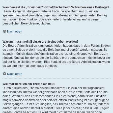
Was bewirkt die „Speichern“-Schaltfläche beim Schreiben eines Beitrags?
Hiermit kannst du die geschriebene Entwürfe speichern und zu einem
späteren Zeitpunkt vervollständigen und absenden. Den gesicherten Beitrag
kannst du mit der Funktion „Gespeicherte Entwürfe verwalten“ in deinem
persönlichen Bereich erneut laden.
Nach oben
Warum muss mein Beitrag erst freigegeben werden?
Die Board-Administration kann entschieden haben, dass in dem Forum, in dem
du einen Beitrag erstellt hast, die Beiträge zuerst geprüft werden müssen. Es
ist auch möglich, dass die Administration dich zu einer Gruppe von Benutzern
hinzugefügt hat, bei denen sie die Beiträge erst begutachten möchte, bevor sie
auf der Seite sichtbar werden. Bitte kontaktiere die Board-Administration, wenn
du weitere Informationen dazu benötigst.
Nach oben
Wie markiere ich ein Thema als neu?
Durch Klicken des „Thema als neu markieren“-Links in der Beitragsansicht
kannst du das Thema wieder ganz nach oben auf die erste Seite des Forums
holen. Wenn du den entsprechenden Link nicht siehst, dann ist die Funktion
möglicherweise deaktiviert oder seit der letzten Markierung ist nicht genügend
Zeit vergangen. Es ist auch möglich, das Thema nach oben zu holen, indem du
einfach eine Antwort darauf schreibst. Stelle jedoch sicher, dass du die Regeln
dieses Boards beachtest! Es wird meist nicht gerne gesehen, wenn ohne