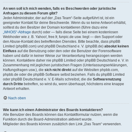
An wen soll ich mich wenden, falls es Beschwerden oder juristische
Anfragen zu diesem Forum gibt?
Jeder Administrator, der auf der „Das Team“-Seite aufgeführt ist, ist ein
geeigneter Kontakt für deine Beschwerde. Wenn du so keine Antwort erhältst,
solltest du den Besitzer der Domain kontaktieren (führe dazu eine
„WHOIS“-Abfrage
durch) oder — falls diese Seite bei einem kostenlosen
Webhoster wie z. B. Yahoo!, free.fr, funpic.de usw. liegt — den Support oder
den Abuse-Kontakt des betreffenden Dienstes. Bitte beachte, dass phpBB
Limited (phpBB.com) und phpBB Deutschland e. V. (phpBB.de)
absolut keinen
Einfluss
auf die Benutzung oder den oder die Benutzer der Forensoftware
haben und dafür in keiner Weise zur Verantwortung herangezogen werden
können. Kontaktiere daher nie phpBB Limited oder phpBB Deutschland e. V. in
Zusammenhang mit jeglichen juristischen Fragen (Unterlassungserklärungen,
Haftungsfragen usw.), die
sich nicht direkt
auf die Websiten phpbb.com,
phpbb.de oder die phpBB-Software selbst beziehen. Falls du phpBB Limited
oder phpBB Deutschland e. V. E-Mails schreibst, die die
Softwarenutzung
durch Dritte
betreffen, so wirst du, wenn überhaupt, höchstens eine knappe
Antwort erhalten.
Nach oben
Wie kann ich einen Administrator des Boards kontaktieren?
Alle Benutzer des Boards können das Kontaktformular nutzen, wenn die
Funktion durch die Board-Administration aktiviert wurde.
Mitglieder des Boards können zusätzlich den Link „Das Team“ verwenden.