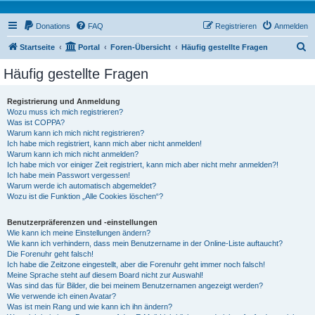
Donations
FAQ
Registrieren
Anmelden
S
Startseite
Portal
Foren-Übersicht
Häufig gestellte Fragen
u
Häufig gestellte Fragen
c
h
Registrierung und Anmeldung
Wozu muss ich mich registrieren?
e
Was ist COPPA?
Warum kann ich mich nicht registrieren?
Ich habe mich registriert, kann mich aber nicht anmelden!
Warum kann ich mich nicht anmelden?
Ich habe mich vor einiger Zeit registriert, kann mich aber nicht mehr anmelden?!
Ich habe mein Passwort vergessen!
Warum werde ich automatisch abgemeldet?
Wozu ist die Funktion „Alle Cookies löschen“?
Benutzerpräferenzen und -einstellungen
Wie kann ich meine Einstellungen ändern?
Wie kann ich verhindern, dass mein Benutzername in der Online-Liste auftaucht?
Die Forenuhr geht falsch!
Ich habe die Zeitzone eingestellt, aber die Forenuhr geht immer noch falsch!
Meine Sprache steht auf diesem Board nicht zur Auswahl!
Was sind das für Bilder, die bei meinem Benutzernamen angezeigt werden?
Wie verwende ich einen Avatar?
Was ist mein Rang und wie kann ich ihn ändern?