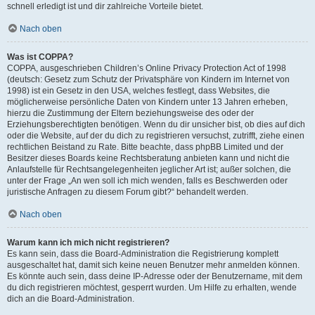
schnell erledigt ist und dir zahlreiche Vorteile bietet.
Nach oben
Was ist COPPA?
COPPA, ausgeschrieben Children’s Online Privacy Protection Act of 1998
(deutsch: Gesetz zum Schutz der Privatsphäre von Kindern im Internet von
1998) ist ein Gesetz in den USA, welches festlegt, dass Websites, die
möglicherweise persönliche Daten von Kindern unter 13 Jahren erheben,
hierzu die Zustimmung der Eltern beziehungsweise des oder der
Erziehungsberechtigten benötigen. Wenn du dir unsicher bist, ob dies auf dich
oder die Website, auf der du dich zu registrieren versuchst, zutrifft, ziehe einen
rechtlichen Beistand zu Rate. Bitte beachte, dass phpBB Limited und der
Besitzer dieses Boards keine Rechtsberatung anbieten kann und nicht die
Anlaufstelle für Rechtsangelegenheiten jeglicher Art ist; außer solchen, die
unter der Frage „An wen soll ich mich wenden, falls es Beschwerden oder
juristische Anfragen zu diesem Forum gibt?“ behandelt werden.
Nach oben
Warum kann ich mich nicht registrieren?
Es kann sein, dass die Board-Administration die Registrierung komplett
ausgeschaltet hat, damit sich keine neuen Benutzer mehr anmelden können.
Es könnte auch sein, dass deine IP-Adresse oder der Benutzername, mit dem
du dich registrieren möchtest, gesperrt wurden. Um Hilfe zu erhalten, wende
dich an die Board-Administration.