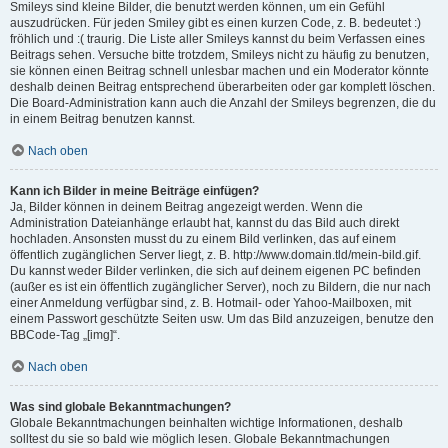
Smileys sind kleine Bilder, die benutzt werden können, um ein Gefühl
auszudrücken. Für jeden Smiley gibt es einen kurzen Code, z. B. bedeutet :)
fröhlich und :( traurig. Die Liste aller Smileys kannst du beim Verfassen eines
Beitrags sehen. Versuche bitte trotzdem, Smileys nicht zu häufig zu benutzen,
sie können einen Beitrag schnell unlesbar machen und ein Moderator könnte
deshalb deinen Beitrag entsprechend überarbeiten oder gar komplett löschen.
Die Board-Administration kann auch die Anzahl der Smileys begrenzen, die du
in einem Beitrag benutzen kannst.
Nach oben
Kann ich Bilder in meine Beiträge einfügen?
Ja, Bilder können in deinem Beitrag angezeigt werden. Wenn die
Administration Dateianhänge erlaubt hat, kannst du das Bild auch direkt
hochladen. Ansonsten musst du zu einem Bild verlinken, das auf einem
öffentlich zugänglichen Server liegt, z. B. http://www.domain.tld/mein-bild.gif.
Du kannst weder Bilder verlinken, die sich auf deinem eigenen PC befinden
(außer es ist ein öffentlich zugänglicher Server), noch zu Bildern, die nur nach
einer Anmeldung verfügbar sind, z. B. Hotmail- oder Yahoo-Mailboxen, mit
einem Passwort geschützte Seiten usw. Um das Bild anzuzeigen, benutze den
BBCode-Tag „[img]“.
Nach oben
Was sind globale Bekanntmachungen?
Globale Bekanntmachungen beinhalten wichtige Informationen, deshalb
solltest du sie so bald wie möglich lesen. Globale Bekanntmachungen