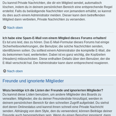
Du kannst Private Nachrichten, die dir ein Mitglied sendet, automatisch
löschen, indem du in deinem persönlichen Bereich eine entsprechende Regel
erstellst. Falls du belästigende Nachrichten von jemandem erhältst, so kannst
du dies auch einem Administrator melden. Dieser kann dem betreffenden
Mitglied dann verbieten, Private Nachrichten zu versenden.
Nach oben
Ich habe eine Spam-E-Mail von einem Mitglied dieses Forums erhalten!
Es tut uns leid, das zu hören. Das E-Mail-Formular dieses Forums hat einige
Sicherheitsvorkehrungen, die Benutzer, die solche Nachrichten senden,
identifizieren sollen. Du solltest einem Administrator die komplette E-Mail, die
du bekommen hast, weiterleiten. Dabei ist es ganz wichtig, die Kopfzeilen
(Headers) mitzuschicken. Diese enthalten Details über den Benutzer, der die
E-Mail verschickt hat. Der Administrator kann dann entsprechend reagieren.
Nach oben
Freunde und ignorierte Mitglieder
Wozu benötige ich die Listen der Freunde und ignorierten Mitglieder?
Du kannst diese Listen benutzen, um andere Mitglieder des Boards zu
verwalten. Mitglieder, die du deiner Freundesliste hinzufügst, werden in
deinem persönlichen Bereich für den schnellen Zugriff aufgelistet. Du siehst
dort deren Onlinestatus und kannst ihnen schnell eine Private Nachricht
senden. Abhängig von dem Style, den du verwendest, können Beiträge deiner
Freunde auch hervorgehoben sein. Wenn du einen Benutzer ignorierst, dann