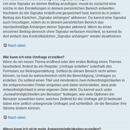
Um eine Signatur an deinen Beitrag anzufügen, musst du zunächst eine
solche in den Einstellungen in deinem persönlichen Bereich entwerfen.
Nachdem du die Signatur erstellt und gespeichert hast, kannst du in jedem
Beitrag das Kästchen „Signatur anhängen“ aktivieren. Du kannst eine Signatur
auch hinzufügen, indem du in deinem persönlichen Bereich das
standardmäßige Anhängen deiner Signatur aktivierst. Wenn du einen
einzelnen Beitrag dennoch ohne Signatur verfassen möchtest, so kannst du
dort einfach das Kontrollkästchen „Signatur anhängen“ wieder deaktivieren.
Nach oben
Wie kann ich eine Umfrage erstellen?
Wenn du ein neues Thema eröffnest oder den ersten Beitrag eines Themas
bearbeitest, findest du ein Register „Umfrage erstellen“ unterhalb des
Formulars zur Beitragserstellung. Solltest du diesen Bereich nicht sehen
können, so hast du wahrscheinlich nicht die Berechtigung, Umfragen zu
erstellen. Du solltest einen Titel und mindestens zwei Antwortmöglichkeiten in
die entsprechenden Felder eingeben und dabei sicherstellen, dass jede
Antwortmöglichkeit in einer eigenen Zeile steht. Du kannst auch unter
„Auswahlmöglichkeiten pro Benutzer“ festlegen, wie viele Optionen ein
Benutzer auswählen kann, welches Zeitlimit für die Umfrage gilt (0 bedeutet
dabei eine zeitlich unbegrenzte Umfrage) und schließlich, ob die Benutzer ihre
Stimme ändern können.
Nach oben
Wieso kann ich nicht mehr Antwortmöglichkeiten erstellen?