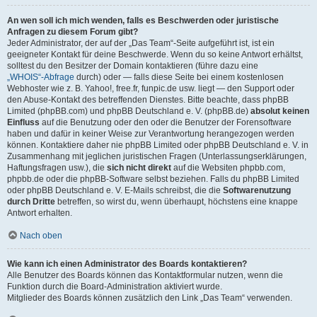
An wen soll ich mich wenden, falls es Beschwerden oder juristische
Anfragen zu diesem Forum gibt?
Jeder Administrator, der auf der „Das Team“-Seite aufgeführt ist, ist ein
geeigneter Kontakt für deine Beschwerde. Wenn du so keine Antwort erhältst,
solltest du den Besitzer der Domain kontaktieren (führe dazu eine
„WHOIS“-Abfrage
durch) oder — falls diese Seite bei einem kostenlosen
Webhoster wie z. B. Yahoo!, free.fr, funpic.de usw. liegt — den Support oder
den Abuse-Kontakt des betreffenden Dienstes. Bitte beachte, dass phpBB
Limited (phpBB.com) und phpBB Deutschland e. V. (phpBB.de)
absolut keinen
Einfluss
auf die Benutzung oder den oder die Benutzer der Forensoftware
haben und dafür in keiner Weise zur Verantwortung herangezogen werden
können. Kontaktiere daher nie phpBB Limited oder phpBB Deutschland e. V. in
Zusammenhang mit jeglichen juristischen Fragen (Unterlassungserklärungen,
Haftungsfragen usw.), die
sich nicht direkt
auf die Websiten phpbb.com,
phpbb.de oder die phpBB-Software selbst beziehen. Falls du phpBB Limited
oder phpBB Deutschland e. V. E-Mails schreibst, die die
Softwarenutzung
durch Dritte
betreffen, so wirst du, wenn überhaupt, höchstens eine knappe
Antwort erhalten.
Nach oben
Wie kann ich einen Administrator des Boards kontaktieren?
Alle Benutzer des Boards können das Kontaktformular nutzen, wenn die
Funktion durch die Board-Administration aktiviert wurde.
Mitglieder des Boards können zusätzlich den Link „Das Team“ verwenden.