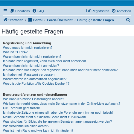
Donations
FAQ
Registrieren
Anmelden
S
Startseite
Portal
Foren-Übersicht
Häufig gestellte Fragen
u
Häufig gestellte Fragen
c
h
Registrierung und Anmeldung
Wozu muss ich mich registrieren?
e
Was ist COPPA?
Warum kann ich mich nicht registrieren?
Ich habe mich registriert, kann mich aber nicht anmelden!
Warum kann ich mich nicht anmelden?
Ich habe mich vor einiger Zeit registriert, kann mich aber nicht mehr anmelden?!
Ich habe mein Passwort vergessen!
Warum werde ich automatisch abgemeldet?
Wozu ist die Funktion „Alle Cookies löschen“?
Benutzerpräferenzen und -einstellungen
Wie kann ich meine Einstellungen ändern?
Wie kann ich verhindern, dass mein Benutzername in der Online-Liste auftaucht?
Die Forenuhr geht falsch!
Ich habe die Zeitzone eingestellt, aber die Forenuhr geht immer noch falsch!
Meine Sprache steht auf diesem Board nicht zur Auswahl!
Was sind das für Bilder, die bei meinem Benutzernamen angezeigt werden?
Wie verwende ich einen Avatar?
Was ist mein Rang und wie kann ich ihn ändern?