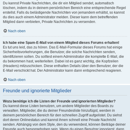
Du kannst Private Nachrichten, die dir ein Mitglied sendet, automatisch
löschen, indem du in deinem persönlichen Bereich eine entsprechende Regel
erstellst. Falls du belästigende Nachrichten von jemandem erhältst, so kannst
du dies auch einem Administrator melden. Dieser kann dem betreffenden
Mitglied dann verbieten, Private Nachrichten zu versenden.
Nach oben
Ich habe eine Spam-E-Mail von einem Mitglied dieses Forums erhalten!
Es tut uns leid, das zu hören. Das E-Mail-Formular dieses Forums hat einige
Sicherheitsvorkehrungen, die Benutzer, die solche Nachrichten senden,
identifizieren sollen. Du solltest einem Administrator die komplette E-Mail, die
du bekommen hast, weiterleiten. Dabei ist es ganz wichtig, die Kopfzeilen
(Headers) mitzuschicken. Diese enthalten Details über den Benutzer, der die
E-Mail verschickt hat. Der Administrator kann dann entsprechend reagieren.
Nach oben
Freunde und ignorierte Mitglieder
Wozu benötige ich die Listen der Freunde und ignorierten Mitglieder?
Du kannst diese Listen benutzen, um andere Mitglieder des Boards zu
verwalten. Mitglieder, die du deiner Freundesliste hinzufügst, werden in
deinem persönlichen Bereich für den schnellen Zugriff aufgelistet. Du siehst
dort deren Onlinestatus und kannst ihnen schnell eine Private Nachricht
senden. Abhängig von dem Style, den du verwendest, können Beiträge deiner
Freunde auch hervorgehoben sein. Wenn du einen Benutzer ignorierst, dann