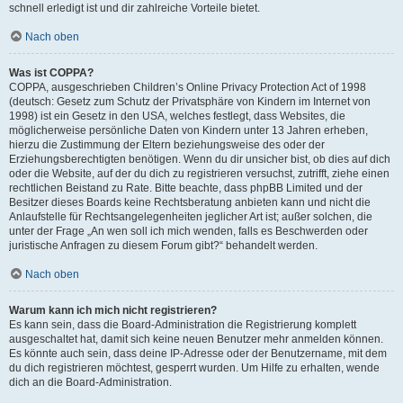
schnell erledigt ist und dir zahlreiche Vorteile bietet.
Nach oben
Was ist COPPA?
COPPA, ausgeschrieben Children’s Online Privacy Protection Act of 1998
(deutsch: Gesetz zum Schutz der Privatsphäre von Kindern im Internet von
1998) ist ein Gesetz in den USA, welches festlegt, dass Websites, die
möglicherweise persönliche Daten von Kindern unter 13 Jahren erheben,
hierzu die Zustimmung der Eltern beziehungsweise des oder der
Erziehungsberechtigten benötigen. Wenn du dir unsicher bist, ob dies auf dich
oder die Website, auf der du dich zu registrieren versuchst, zutrifft, ziehe einen
rechtlichen Beistand zu Rate. Bitte beachte, dass phpBB Limited und der
Besitzer dieses Boards keine Rechtsberatung anbieten kann und nicht die
Anlaufstelle für Rechtsangelegenheiten jeglicher Art ist; außer solchen, die
unter der Frage „An wen soll ich mich wenden, falls es Beschwerden oder
juristische Anfragen zu diesem Forum gibt?“ behandelt werden.
Nach oben
Warum kann ich mich nicht registrieren?
Es kann sein, dass die Board-Administration die Registrierung komplett
ausgeschaltet hat, damit sich keine neuen Benutzer mehr anmelden können.
Es könnte auch sein, dass deine IP-Adresse oder der Benutzername, mit dem
du dich registrieren möchtest, gesperrt wurden. Um Hilfe zu erhalten, wende
dich an die Board-Administration.