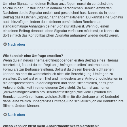
Um eine Signatur an deinen Beitrag anzufügen, musst du zunächst eine
solche in den Einstellungen in deinem persönlichen Bereich entwerfen.
Nachdem du die Signatur erstellt und gespeichert hast, kannst du in jedem
Beitrag das Kästchen „Signatur anhängen“ aktivieren. Du kannst eine Signatur
auch hinzufügen, indem du in deinem persönlichen Bereich das
standardmäßige Anhängen deiner Signatur aktivierst. Wenn du einen
einzelnen Beitrag dennoch ohne Signatur verfassen möchtest, so kannst du
dort einfach das Kontrollkästchen „Signatur anhängen“ wieder deaktivieren.
Nach oben
Wie kann ich eine Umfrage erstellen?
Wenn du ein neues Thema eröffnest oder den ersten Beitrag eines Themas
bearbeitest, findest du ein Register „Umfrage erstellen“ unterhalb des
Formulars zur Beitragserstellung. Solltest du diesen Bereich nicht sehen
können, so hast du wahrscheinlich nicht die Berechtigung, Umfragen zu
erstellen. Du solltest einen Titel und mindestens zwei Antwortmöglichkeiten in
die entsprechenden Felder eingeben und dabei sicherstellen, dass jede
Antwortmöglichkeit in einer eigenen Zeile steht. Du kannst auch unter
„Auswahlmöglichkeiten pro Benutzer“ festlegen, wie viele Optionen ein
Benutzer auswählen kann, welches Zeitlimit für die Umfrage gilt (0 bedeutet
dabei eine zeitlich unbegrenzte Umfrage) und schließlich, ob die Benutzer ihre
Stimme ändern können.
Nach oben
Wieso kann ich nicht mehr Antwortmöglichkeiten erstellen?