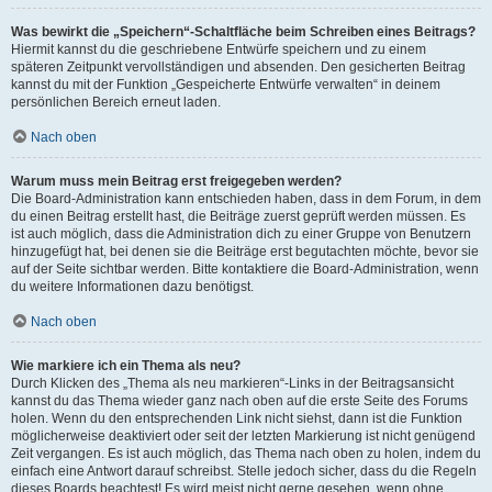
Was bewirkt die „Speichern“-Schaltfläche beim Schreiben eines Beitrags?
Hiermit kannst du die geschriebene Entwürfe speichern und zu einem
späteren Zeitpunkt vervollständigen und absenden. Den gesicherten Beitrag
kannst du mit der Funktion „Gespeicherte Entwürfe verwalten“ in deinem
persönlichen Bereich erneut laden.
Nach oben
Warum muss mein Beitrag erst freigegeben werden?
Die Board-Administration kann entschieden haben, dass in dem Forum, in dem
du einen Beitrag erstellt hast, die Beiträge zuerst geprüft werden müssen. Es
ist auch möglich, dass die Administration dich zu einer Gruppe von Benutzern
hinzugefügt hat, bei denen sie die Beiträge erst begutachten möchte, bevor sie
auf der Seite sichtbar werden. Bitte kontaktiere die Board-Administration, wenn
du weitere Informationen dazu benötigst.
Nach oben
Wie markiere ich ein Thema als neu?
Durch Klicken des „Thema als neu markieren“-Links in der Beitragsansicht
kannst du das Thema wieder ganz nach oben auf die erste Seite des Forums
holen. Wenn du den entsprechenden Link nicht siehst, dann ist die Funktion
möglicherweise deaktiviert oder seit der letzten Markierung ist nicht genügend
Zeit vergangen. Es ist auch möglich, das Thema nach oben zu holen, indem du
einfach eine Antwort darauf schreibst. Stelle jedoch sicher, dass du die Regeln
dieses Boards beachtest! Es wird meist nicht gerne gesehen, wenn ohne