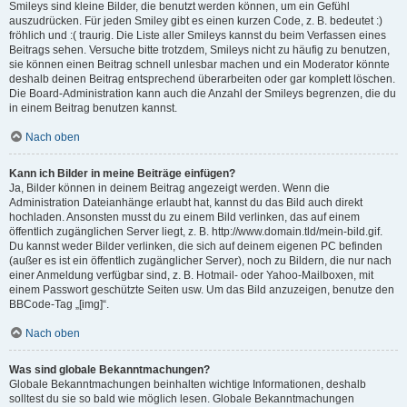
Smileys sind kleine Bilder, die benutzt werden können, um ein Gefühl
auszudrücken. Für jeden Smiley gibt es einen kurzen Code, z. B. bedeutet :)
fröhlich und :( traurig. Die Liste aller Smileys kannst du beim Verfassen eines
Beitrags sehen. Versuche bitte trotzdem, Smileys nicht zu häufig zu benutzen,
sie können einen Beitrag schnell unlesbar machen und ein Moderator könnte
deshalb deinen Beitrag entsprechend überarbeiten oder gar komplett löschen.
Die Board-Administration kann auch die Anzahl der Smileys begrenzen, die du
in einem Beitrag benutzen kannst.
Nach oben
Kann ich Bilder in meine Beiträge einfügen?
Ja, Bilder können in deinem Beitrag angezeigt werden. Wenn die
Administration Dateianhänge erlaubt hat, kannst du das Bild auch direkt
hochladen. Ansonsten musst du zu einem Bild verlinken, das auf einem
öffentlich zugänglichen Server liegt, z. B. http://www.domain.tld/mein-bild.gif.
Du kannst weder Bilder verlinken, die sich auf deinem eigenen PC befinden
(außer es ist ein öffentlich zugänglicher Server), noch zu Bildern, die nur nach
einer Anmeldung verfügbar sind, z. B. Hotmail- oder Yahoo-Mailboxen, mit
einem Passwort geschützte Seiten usw. Um das Bild anzuzeigen, benutze den
BBCode-Tag „[img]“.
Nach oben
Was sind globale Bekanntmachungen?
Globale Bekanntmachungen beinhalten wichtige Informationen, deshalb
solltest du sie so bald wie möglich lesen. Globale Bekanntmachungen