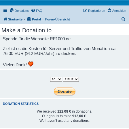
Donations
FAQ
Registrieren
Anmelden
S
Startseite
Portal
Foren-Übersicht
u
Make a Donation to
c
Spende für die Webseite RF1000.de.
h
e
Ziel ist es die Kosten für Server und Traffic von Monatlich ca.
76,00 EUR (912 EUR/Jahr) zu decken.
Vielen Dank!
DONATION STATISTICS
We received
122,08 €
in donations.
Our goal is to raise
912,00 €
.
We haven’t used any donations.