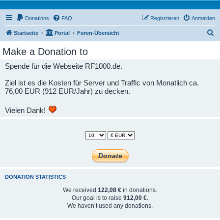
Donations
FAQ
Registrieren
Anmelden
S
Startseite
Portal
Foren-Übersicht
u
Make a Donation to
c
Spende für die Webseite RF1000.de.
h
e
Ziel ist es die Kosten für Server und Traffic von Monatlich ca.
76,00 EUR (912 EUR/Jahr) zu decken.
Vielen Dank!
DONATION STATISTICS
We received
122,08 €
in donations.
Our goal is to raise
912,00 €
.
We haven’t used any donations.