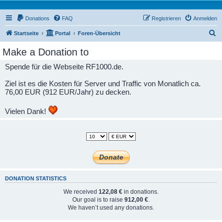
Donations
FAQ
Registrieren
Anmelden
S
Startseite
Portal
Foren-Übersicht
u
Make a Donation to
c
Spende für die Webseite RF1000.de.
h
e
Ziel ist es die Kosten für Server und Traffic von Monatlich ca.
76,00 EUR (912 EUR/Jahr) zu decken.
Vielen Dank!
DONATION STATISTICS
We received
122,08 €
in donations.
Our goal is to raise
912,00 €
.
We haven’t used any donations.