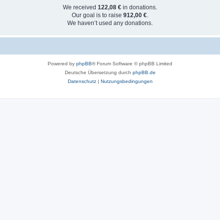
We received
122,08 €
in donations.
Our goal is to raise
912,00 €
.
We haven’t used any donations.
Powered by
phpBB
® Forum Software © phpBB Limited
Deutsche Übersetzung durch
phpBB.de
Datenschutz
|
Nutzungsbedingungen