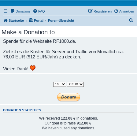
Donations
FAQ
Registrieren
Anmelden
S
Startseite
Portal
Foren-Übersicht
u
Make a Donation to
c
Spende für die Webseite RF1000.de.
h
e
Ziel ist es die Kosten für Server und Traffic von Monatlich ca.
76,00 EUR (912 EUR/Jahr) zu decken.
Vielen Dank!
DONATION STATISTICS
We received
122,08 €
in donations.
Our goal is to raise
912,00 €
.
We haven’t used any donations.