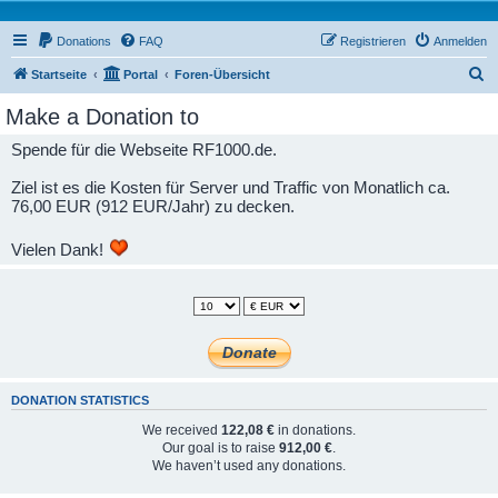
Donations
FAQ
Registrieren
Anmelden
S
Startseite
Portal
Foren-Übersicht
u
Make a Donation to
c
Spende für die Webseite RF1000.de.
h
e
Ziel ist es die Kosten für Server und Traffic von Monatlich ca.
76,00 EUR (912 EUR/Jahr) zu decken.
Vielen Dank!
DONATION STATISTICS
We received
122,08 €
in donations.
Our goal is to raise
912,00 €
.
We haven’t used any donations.