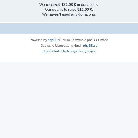
We received
122,08 €
in donations.
Our goal is to raise
912,00 €
.
We haven’t used any donations.
Powered by
phpBB
® Forum Software © phpBB Limited
Deutsche Übersetzung durch
phpBB.de
Datenschutz
|
Nutzungsbedingungen